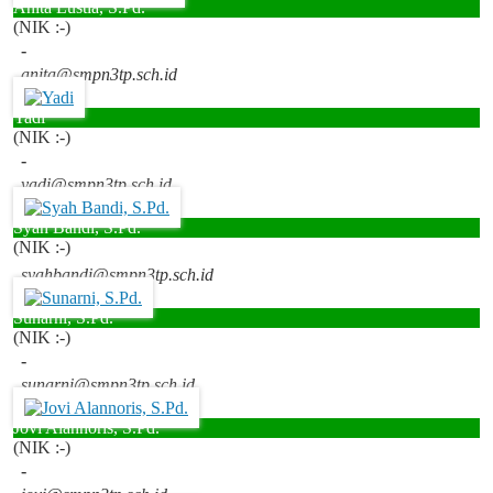
Anita Lustia, S.Pd.
(NIK :-)
-
anita@smpn3tp.sch.id
Yadi
(NIK :-)
-
yadi@smpn3tp.sch.id
Syah Bandi, S.Pd.
(NIK :-)
syahbandi@smpn3tp.sch.id
Sunarni, S.Pd.
(NIK :-)
-
sunarni@smpn3tp.sch.id
Jovi Alannoris, S.Pd.
(NIK :-)
-