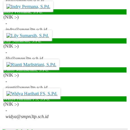
jovi@smpn3tp.sch.id
Indry Permana, S.Pd.
(NIK :-)
-
indry@smpn3tp.sch.id
Lily Sumarsih, S.Pd.
(NIK :-)
-
lily@smpn3tp.sch.id
Rianti Marlistriani, S.Pd.
(NIK :-)
-
rianti@smpn3tp.sch.id
Widya Harihati FS, S.Pd.
(NIK :-)
-
widya@smpn3tp.sch.id