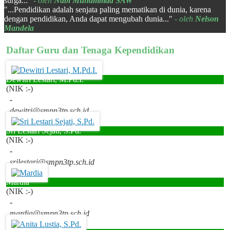
surga..."
- oleh
Nabi Muhammad SAW
"...Pendidikan adalah senjata paling mematikan di dunia, karena
dengan pendidikan, Anda dapat mengubah dunia..."
- oleh
Nelson
Mandela
Daftar Guru dan Tenaga Kependidikan
Dewitri Lestari, M.Pd.I.
(NIK :-)
-
dewitri@smpn3tp.sch.id
Sri Lestari Sejati, S.Pd.
(NIK :-)
-
srilestari@smpn3tp.sch.id
Mardia
(NIK :-)
-
mardia@smpn3tp.sch.id