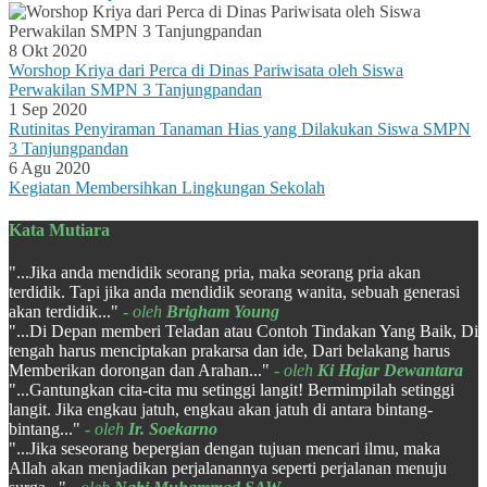
8 Okt 2020
Worshop Kriya dari Perca di Dinas Pariwisata oleh Siswa
Perwakilan SMPN 3 Tanjungpandan
1 Sep 2020
Rutinitas Penyiraman Tanaman Hias yang Dilakukan Siswa SMPN
3 Tanjungpandan
6 Agu 2020
Kegiatan Membersihkan Lingkungan Sekolah
Kata Mutiara
"...Jika anda mendidik seorang pria, maka seorang pria akan
terdidik. Tapi jika anda mendidik seorang wanita, sebuah generasi
akan terdidik..."
- oleh
Brigham Young
"...Di Depan memberi Teladan atau Contoh Tindakan Yang Baik, Di
tengah harus menciptakan prakarsa dan ide, Dari belakang harus
Memberikan dorongan dan Arahan..."
- oleh
Ki Hajar Dewantara
"...Gantungkan cita-cita mu setinggi langit! Bermimpilah setinggi
langit. Jika engkau jatuh, engkau akan jatuh di antara bintang-
bintang..."
- oleh
Ir. Soekarno
"...Jika seseorang bepergian dengan tujuan mencari ilmu, maka
Allah akan menjadikan perjalanannya seperti perjalanan menuju