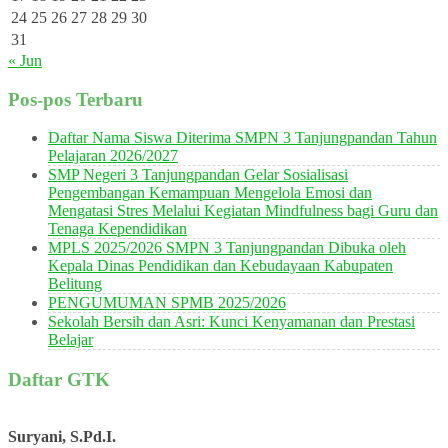
24
25
26
27
28
29
30
31
« Jun
Pos-pos Terbaru
Daftar Nama Siswa Diterima SMPN 3 Tanjungpandan Tahun
Pelajaran 2026/2027
SMP Negeri 3 Tanjungpandan Gelar Sosialisasi
Pengembangan Kemampuan Mengelola Emosi dan
Mengatasi Stres Melalui Kegiatan Mindfulness bagi Guru dan
Tenaga Kependidikan
MPLS 2025/2026 SMPN 3 Tanjungpandan Dibuka oleh
Kepala Dinas Pendidikan dan Kebudayaan Kabupaten
Belitung
PENGUMUMAN SPMB 2025/2026
Sekolah Bersih dan Asri: Kunci Kenyamanan dan Prestasi
Belajar
Daftar GTK
Suryani, S.Pd.I.