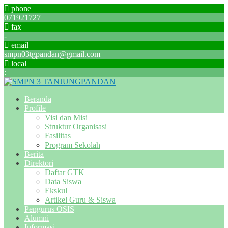
phone
071921727
fax
-
email
smpn03tgpandan@gmail.com
local
:
Beranda
Profile
Visi dan Misi
Struktur Organisasi
Fasilitas
Program Sekolah
Berita
Direktori
Daftar GTK
Data Siswa
Ekskul
Artikel Guru & Siswa
Pengurus OSIS
Alumni
Informasi