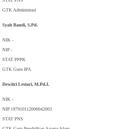
STAT
PNS
GTK
Administrasi
Syah Bandi, S.Pd.
NIK
-
NIP
-
STAT
PPPK
GTK
Guru IPA
Dewitri Lestari, M.Pd.I.
NIK
-
NIP
197910112006042003
STAT
PNS
GTK
Guru Pendidikan Agama Islam