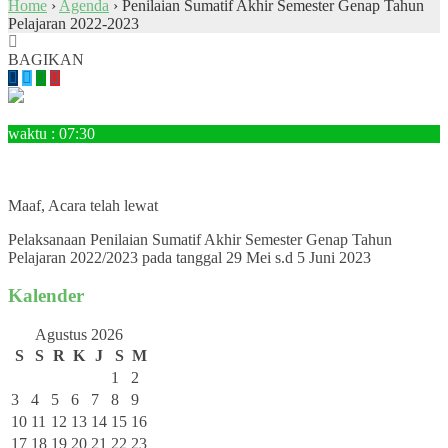
Home
›
Agenda
›
Penilaian Sumatif Akhir Semester Genap Tahun
Pelajaran 2022-2023
BAGIKAN
29
Mei
waktu : 07:30
AGENDA : Penilaian Sumatif Akhir Semester Genap Tahun
Pelajaran 2022-2023
LOKASI : SMPN 3 Tanjungpandan
Maaf, Acara telah lewat
Pelaksanaan Penilaian Sumatif Akhir Semester Genap Tahun
Pelajaran 2022/2023 pada tanggal 29 Mei s.d 5 Juni 2023
Kalender
Agustus 2026
S
S
R
K
J
S
M
1
2
3
4
5
6
7
8
9
10
11
12
13
14
15
16
17
18
19
20
21
22
23