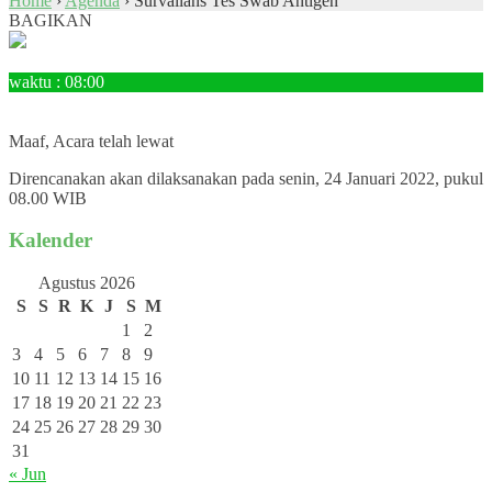
Home
›
Agenda
›
Survailans Tes Swab Antigen
BAGIKAN
24
Januari
waktu : 08:00
AGENDA : Survailans Tes Swab Antigen
LOKASI : SMPN 3 Tanjungpandan
Maaf, Acara telah lewat
Direncanakan akan dilaksanakan pada senin, 24 Januari 2022, pukul
08.00 WIB
Kalender
Agustus 2026
S
S
R
K
J
S
M
1
2
3
4
5
6
7
8
9
10
11
12
13
14
15
16
17
18
19
20
21
22
23
24
25
26
27
28
29
30
31
« Jun