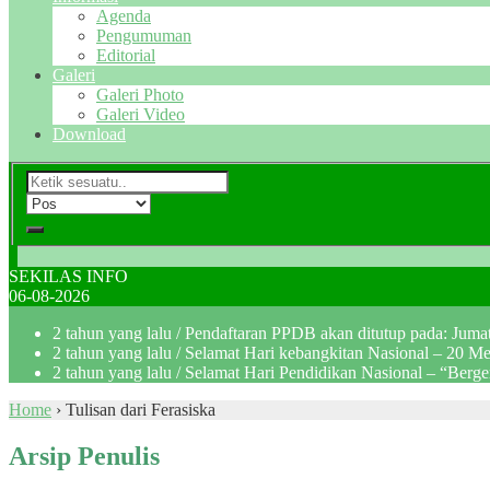
Agenda
Pengumuman
Editorial
Galeri
Galeri Photo
Galeri Video
Download
SEKILAS INFO
06-08-2026
2 tahun yang lalu
/ Pendaftaran PPDB akan ditutup pada: Jum
2 tahun yang lalu
/ Selamat Hari kebangkitan Nasional – 20 M
2 tahun yang lalu
/ Selamat Hari Pendidikan Nasional – “Berg
Home
›
Tulisan dari Ferasiska
Arsip Penulis