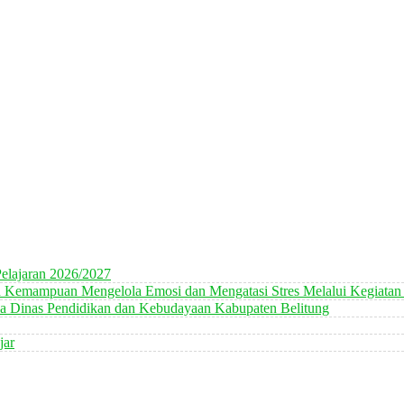
elajaran 2026/2027
n Kemampuan Mengelola Emosi dan Mengatasi Stres Melalui Kegiatan
 Dinas Pendidikan dan Kebudayaan Kabupaten Belitung
jar