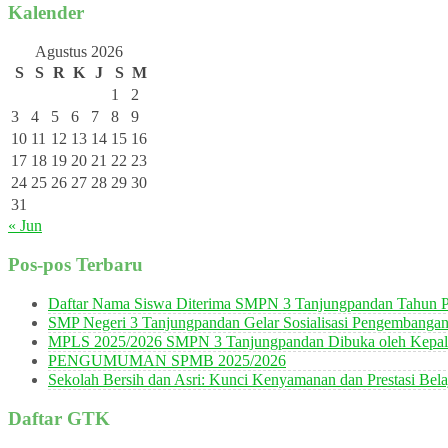
Kalender
Agustus 2026
S
S
R
K
J
S
M
1
2
3
4
5
6
7
8
9
10
11
12
13
14
15
16
17
18
19
20
21
22
23
24
25
26
27
28
29
30
31
« Jun
Pos-pos Terbaru
Daftar Nama Siswa Diterima SMPN 3 Tanjungpandan Tahun P
SMP Negeri 3 Tanjungpandan Gelar Sosialisasi Pengembanga
MPLS 2025/2026 SMPN 3 Tanjungpandan Dibuka oleh Kepala
PENGUMUMAN SPMB 2025/2026
Sekolah Bersih dan Asri: Kunci Kenyamanan dan Prestasi Bela
Daftar GTK