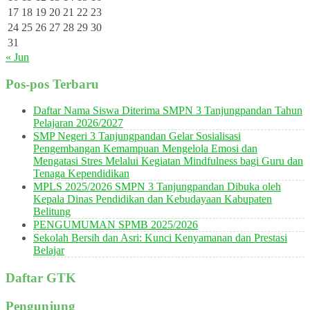
17
18
19
20
21
22
23
24
25
26
27
28
29
30
31
« Jun
Pos-pos Terbaru
Daftar Nama Siswa Diterima SMPN 3 Tanjungpandan Tahun
Pelajaran 2026/2027
SMP Negeri 3 Tanjungpandan Gelar Sosialisasi
Pengembangan Kemampuan Mengelola Emosi dan
Mengatasi Stres Melalui Kegiatan Mindfulness bagi Guru dan
Tenaga Kependidikan
MPLS 2025/2026 SMPN 3 Tanjungpandan Dibuka oleh
Kepala Dinas Pendidikan dan Kebudayaan Kabupaten
Belitung
PENGUMUMAN SPMB 2025/2026
Sekolah Bersih dan Asri: Kunci Kenyamanan dan Prestasi
Belajar
Daftar GTK
Pengunjung