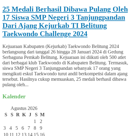
25 Medali Berhasil Dibawa Pulang Oleh
17 Siswa SMP Negeri 3 Tanjungpandan
Dari Ajang Kejurkab TI Belitung
Taekwondo Challenge 2024
Kejuaraan Kabupaten (Kejurkab) Taekwondo Belitung 2024
berlangsung dari tanggal 26 hingga 28 Januari 2024 di Gedung
Serbaguna Pemkab Belitung. Kejuaraan ini diikuti oleh 500 atlet
dari berbagai klub Taekwondo di Kabupaten Belitung. Termasuk,
siswa SMP Negeri 3 Tanjungpandan sebanyak 17 orang yang
mengikuti eskul Taekwondo turut andil berkompetisi dalam ajang
tersebut. Hasilnya cukup memuaskan, 25 medali berhasil dibawa
pulang oleh...
Kalender
Agustus 2026
S
S
R
K
J
S
M
1
2
3
4
5
6
7
8
9
10
11
12
13
14
15
16