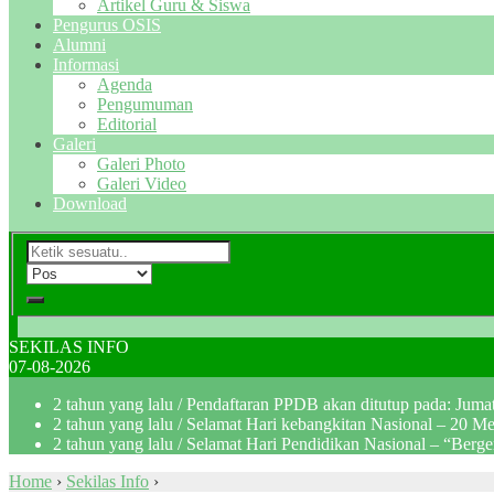
Artikel Guru & Siswa
Pengurus OSIS
Alumni
Informasi
Agenda
Pengumuman
Editorial
Galeri
Galeri Photo
Galeri Video
Download
SEKILAS INFO
07-08-2026
2 tahun yang lalu
/ Pendaftaran PPDB akan ditutup pada: Jum
2 tahun yang lalu
/ Selamat Hari kebangkitan Nasional – 20 M
2 tahun yang lalu
/ Selamat Hari Pendidikan Nasional – “Berg
Home
›
Sekilas Info
›