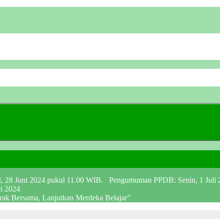
at, 28 Juni 2024 pukul 11.00 WIB. Pengumuman PPDB: Senin, 1 Juli
ei 2024
erak Bersama, Lanjutkan Merdeka Belajar”