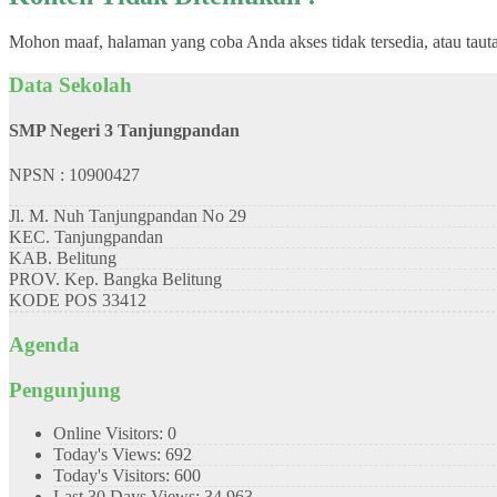
Mohon maaf, halaman yang coba Anda akses tidak tersedia, atau taut
Data Sekolah
SMP Negeri 3 Tanjungpandan
NPSN : 10900427
Jl. M. Nuh Tanjungpandan No 29
KEC.
Tanjungpandan
KAB.
Belitung
PROV.
Kep. Bangka Belitung
KODE POS
33412
Agenda
Pengunjung
Online Visitors:
0
Today's Views:
692
Today's Visitors:
600
Last 30 Days Views:
34,963