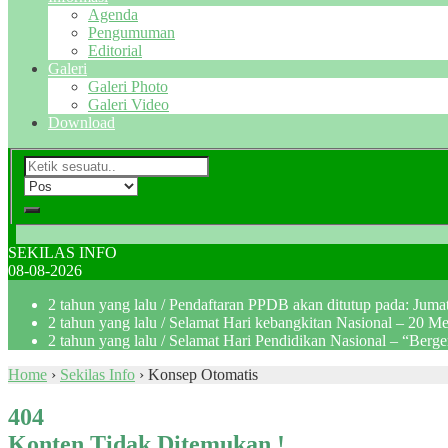
Agenda
Pengumuman
Editorial
Galeri
Galeri Photo
Galeri Video
Download
SEKILAS INFO
08-08-2026
2 tahun yang lalu
/ Pendaftaran PPDB akan ditutup pada: Jum
2 tahun yang lalu
/ Selamat Hari kebangkitan Nasional – 20 M
2 tahun yang lalu
/ Selamat Hari Pendidikan Nasional – “Berg
Home
›
Sekilas Info
›
Konsep Otomatis
404
Konten Tidak Ditemukan !