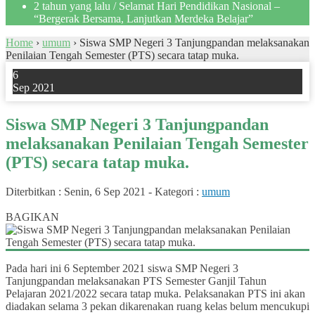
2 tahun yang lalu
/ Selamat Hari Pendidikan Nasional –
“Bergerak Bersama, Lanjutkan Merdeka Belajar”
Home
›
umum
›
Siswa SMP Negeri 3 Tanjungpandan melaksanakan
Penilaian Tengah Semester (PTS) secara tatap muka.
6
Sep 2021
Siswa SMP Negeri 3 Tanjungpandan
melaksanakan Penilaian Tengah Semester
(PTS) secara tatap muka.
Diterbitkan :
Senin, 6 Sep 2021
-
Kategori :
umum
0
BAGIKAN
Pada hari ini 6 September 2021 siswa SMP Negeri 3
Tanjungpandan melaksanakan PTS Semester Ganjil Tahun
Pelajaran 2021/2022 secara tatap muka. Pelaksanakan PTS ini akan
diadakan selama 3 pekan dikarenakan ruang kelas belum mencukupi