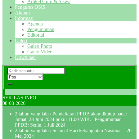
Artikel Guru & Siswa
Pengurus OSIS
Alumni
Informasi
Agenda
Pengumuman
Editorial
Galeri
Galeri Photo
Galeri Video
Download
SEKILAS INFO
08-08-2026
2 tahun yang lalu
/ Pendaftaran PPDB akan ditutup pada:
Jumat, 28 Juni 2024 pukul 11.00 WIB. Pengumuman
PPDB: Senin, 1 Juli 2024
2 tahun yang lalu
/ Selamat Hari kebangkitan Nasional – 20
Mei 2024