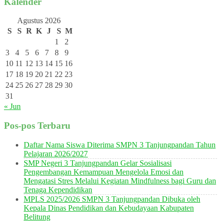
Kalender
Agustus 2026
S
S
R
K
J
S
M
1
2
3
4
5
6
7
8
9
10
11
12
13
14
15
16
17
18
19
20
21
22
23
24
25
26
27
28
29
30
31
« Jun
Pos-pos Terbaru
Daftar Nama Siswa Diterima SMPN 3 Tanjungpandan Tahun
Pelajaran 2026/2027
SMP Negeri 3 Tanjungpandan Gelar Sosialisasi
Pengembangan Kemampuan Mengelola Emosi dan
Mengatasi Stres Melalui Kegiatan Mindfulness bagi Guru dan
Tenaga Kependidikan
MPLS 2025/2026 SMPN 3 Tanjungpandan Dibuka oleh
Kepala Dinas Pendidikan dan Kebudayaan Kabupaten
Belitung