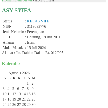
Home
›
Data Siswa
›
ASY SYIFA
ASY SYIFA
Status
:
KELAS VII E
NISN
: 3118683776
Jenis Kelamin
: Perempuan
T.T.L
: Belitung, 18 Juli 2011
Agama
: Islam
Mulai Masuk
: 15 Juli 2024
Alamat : Jln. Dahlan Dalam Rt. 012/005
Kalender
Agustus 2026
S
S
R
K
J
S
M
1
2
3
4
5
6
7
8
9
10
11
12
13
14
15
16
17
18
19
20
21
22
23
24
25
26
27
28
29
30