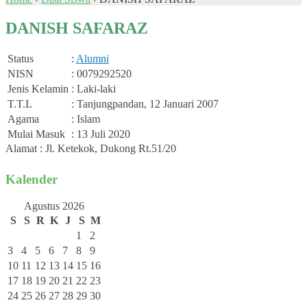
DANISH SAFARAZ
Status
:
Alumni
NISN
: 0079292520
Jenis Kelamin
: Laki-laki
T.T.L
: Tanjungpandan, 12 Januari 2007
Agama
: Islam
Mulai Masuk
: 13 Juli 2020
Alamat : Jl. Ketekok, Dukong Rt.51/20
Kalender
Agustus 2026
S
S
R
K
J
S
M
1
2
3
4
5
6
7
8
9
10
11
12
13
14
15
16
17
18
19
20
21
22
23
24
25
26
27
28
29
30