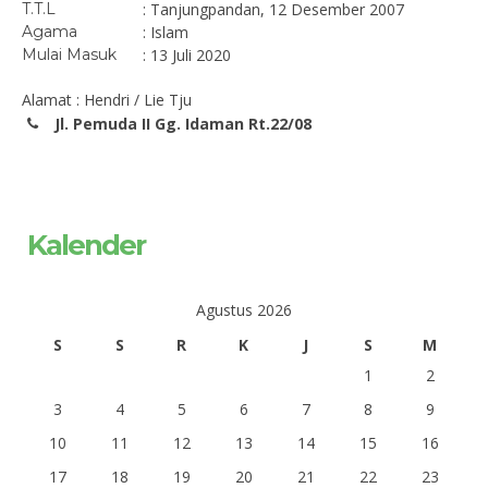
T.T.L
: Tanjungpandan, 12 Desember 2007
Agama
: Islam
Mulai Masuk
: 13 Juli 2020
Alamat : Hendri / Lie Tju
Jl. Pemuda II Gg. Idaman Rt.22/08
Kalender
Agustus 2026
S
S
R
K
J
S
M
1
2
3
4
5
6
7
8
9
10
11
12
13
14
15
16
17
18
19
20
21
22
23