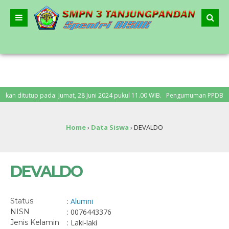
 ditutup pada: Jumat, 28 Juni 2024 pukul 11.00 WIB. Pengumuman PPDB: Senin, 
an Nasional – “Bergerak Bersama, Lanjutkan Merdeka Belajar”
Home
›
Data Siswa
›
DEVALDO
DEVALDO
Status
:
Alumni
NISN
: 0076443376
Jenis Kelamin
: Laki-laki