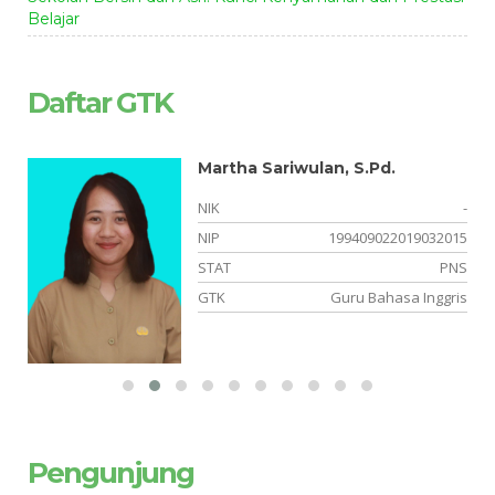
Belajar
Daftar GTK
Martha Sariwulan, S.Pd.
-
NIK
-
-
NIP
199409022019032015
or
STAT
PNS
an
GTK
Guru Bahasa Inggris
Pengunjung