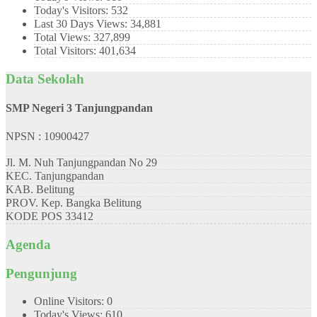
Today's Visitors:
532
Last 30 Days Views:
34,881
Total Views:
327,899
Total Visitors:
401,634
Data Sekolah
SMP Negeri 3 Tanjungpandan
NPSN : 10900427
Jl. M. Nuh Tanjungpandan No 29
KEC.
Tanjungpandan
KAB.
Belitung
PROV.
Kep. Bangka Belitung
KODE POS
33412
Agenda
Pengunjung
Online Visitors:
0
Today's Views:
610