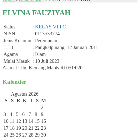
ELVINA FAUZIYAH
Status
:
KELAS VIII C
NISN
: 0113533774
Jenis Kelamin
: Perempuan
T.T.L
: Pangkalpinang, 12 Januari 2011
Agama
: Islam
Mulai Masuk
: 10 Juli 2023
Alamat : Jln. Kemang Manis Rt.051/020
Kalender
Agustus 2026
S
S
R
K
J
S
M
1
2
3
4
5
6
7
8
9
10
11
12
13
14
15
16
17
18
19
20
21
22
23
24
25
26
27
28
29
30