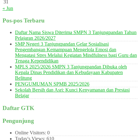
31
« Jun
Pos-pos Terbaru
Daftar Nama Siswa Diterima SMPN 3 Tanjungpandan Tahun
Pelajaran 2026/2027
SMP Negeri 3 Tanjungpandan Gelar Sosialisasi
Pengembangan Kemampuan Mengelola Emosi dan
Mengatasi Stres Melalui Kegiatan Mindfulness bagi Guru dan
Tenaga Kependidikan
MPLS 2025/2026 SMPN 3 Tanjungpandan Dibuka oleh
Kepala Dinas Pendidikan dan Kebudayaan Kabupaten
Belitung
PENGUMUMAN SPMB 2025/2026
Sekolah Bersih dan Asri: Kunci Kenyamanan dan Prestasi
Belajar
Daftar GTK
Pengunjung
Online Visitors:
0
Today's Views:
610