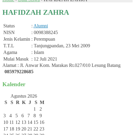
HAFIDZAH ZAHRA
Status
:
Alumni
NISN
: 0098388245
Jenis Kelamin
: Perempuan
T.T.L
: Tanjungpandan, 23 Mei 2009
Agama
: Islam
Mulai Masuk
: 12 Juli 2021
Alamat : Jl. Anwar Kom. Marakas Rt.027/010 Lesung Batang
085979228685
Kalender
Agustus 2026
S
S
R
K
J
S
M
1
2
3
4
5
6
7
8
9
10
11
12
13
14
15
16
17
18
19
20
21
22
23