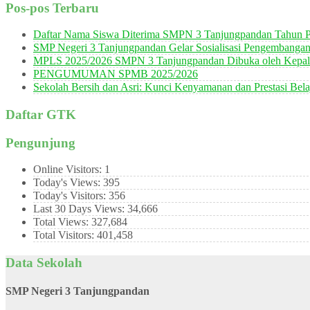
Pos-pos Terbaru
Daftar Nama Siswa Diterima SMPN 3 Tanjungpandan Tahun P
SMP Negeri 3 Tanjungpandan Gelar Sosialisasi Pengembanga
MPLS 2025/2026 SMPN 3 Tanjungpandan Dibuka oleh Kepala
PENGUMUMAN SPMB 2025/2026
Sekolah Bersih dan Asri: Kunci Kenyamanan dan Prestasi Bela
Daftar GTK
Pengunjung
Online Visitors:
1
Today's Views:
395
Today's Visitors:
356
Last 30 Days Views:
34,666
Total Views:
327,684
Total Visitors:
401,458
Data Sekolah
SMP Negeri 3 Tanjungpandan