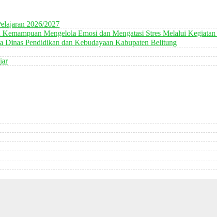
elajaran 2026/2027
n Kemampuan Mengelola Emosi dan Mengatasi Stres Melalui Kegiatan
 Dinas Pendidikan dan Kebudayaan Kabupaten Belitung
jar