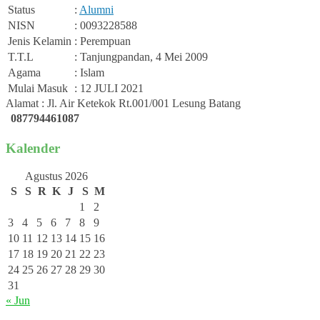
Status
:
Alumni
NISN
: 0093228588
Jenis Kelamin
: Perempuan
T.T.L
: Tanjungpandan, 4 Mei 2009
Agama
: Islam
Mulai Masuk
: 12 JULI 2021
Alamat : Jl. Air Ketekok Rt.001/001 Lesung Batang
087794461087
Kalender
Agustus 2026
S
S
R
K
J
S
M
1
2
3
4
5
6
7
8
9
10
11
12
13
14
15
16
17
18
19
20
21
22
23
24
25
26
27
28
29
30
31
« Jun