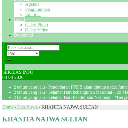
Agenda
Pengumuman
Editorial
Galeri
Galeri Photo
Galeri Video
Download
SEKILAS INFO
08-08-2026
2 tahun yang lalu
/ Pendaftaran PPDB akan ditutup pada: Jum
2 tahun yang lalu
/ Selamat Hari kebangkitan Nasional – 20 M
2 tahun yang lalu
/ Selamat Hari Pendidikan Nasional – “Berg
Home
›
Data Siswa
›
KHANITA NAJWA SULTAN
KHANITA NAJWA SULTAN