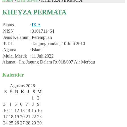
Home
›
Data Siswa
›
KHEYZA PERMATA
KHEYZA PERMATA
Status
:
IX A
NISN
: 0101711464
Jenis Kelamin
: Perempuan
T.T.L
: Tanjungpandan, 10 Juni 2010
Agama
: Islam
Mulai Masuk
: 11 Juli 2022
Alamat : Jln. Jagung Dalam Rt.018/007 Air Merbau
Kalender
Agustus 2026
S
S
R
K
J
S
M
1
2
3
4
5
6
7
8
9
10
11
12
13
14
15
16
17
18
19
20
21
22
23
24
25
26
27
28
29
30