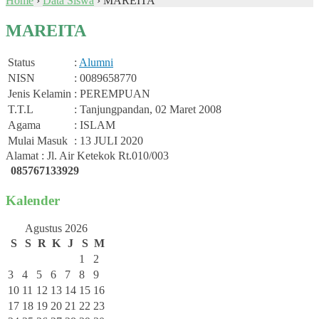
Home
›
Data Siswa
›
MAREITA
MAREITA
Status
:
Alumni
NISN
: 0089658770
Jenis Kelamin
: PEREMPUAN
T.T.L
: Tanjungpandan, 02 Maret 2008
Agama
: ISLAM
Mulai Masuk
: 13 JULI 2020
Alamat : Jl. Air Ketekok Rt.010/003
085767133929
Kalender
Agustus 2026
S
S
R
K
J
S
M
1
2
3
4
5
6
7
8
9
10
11
12
13
14
15
16
17
18
19
20
21
22
23