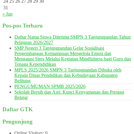
24
25
26
27
28
29
30
31
« Jun
Pos-pos Terbaru
Daftar Nama Siswa Diterima SMPN 3 Tanjungpandan Tahun
Pelajaran 2026/2027
SMP Negeri 3 Tanjungpandan Gelar Sosialisasi
Pengembangan Kemampuan Mengelola Emosi dan
Mengatasi Stres Melalui Kegiatan Mindfulness bagi Guru dan
Tenaga Kependidikan
MPLS 2025/2026 SMPN 3 Tanjungpandan Dibuka oleh
Kepala Dinas Pendidikan dan Kebudayaan Kabupaten
Belitung
PENGUMUMAN SPMB 2025/2026
Sekolah Bersih dan Asri: Kunci Kenyamanan dan Prestasi
Belajar
Daftar GTK
Pengunjung
Online Visitors:
0