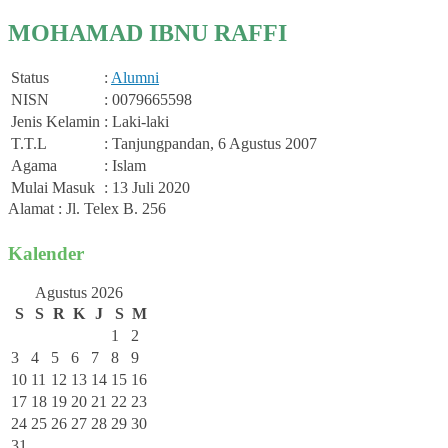
MOHAMAD IBNU RAFFI
Status
:
Alumni
NISN
: 0079665598
Jenis Kelamin
: Laki-laki
T.T.L
: Tanjungpandan, 6 Agustus 2007
Agama
: Islam
Mulai Masuk
: 13 Juli 2020
Alamat : Jl. Telex B. 256
Kalender
Agustus 2026
S
S
R
K
J
S
M
1
2
3
4
5
6
7
8
9
10
11
12
13
14
15
16
17
18
19
20
21
22
23
24
25
26
27
28
29
30
31