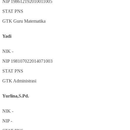
NIP
198612192010011005
STAT
PNS
GTK
Guru Matematika
Yadi
NIK
-
NIP
198107022014071003
STAT
PNS
GTK
Administrasi
Yurlina,S.Pd.
NIK
-
NIP
-