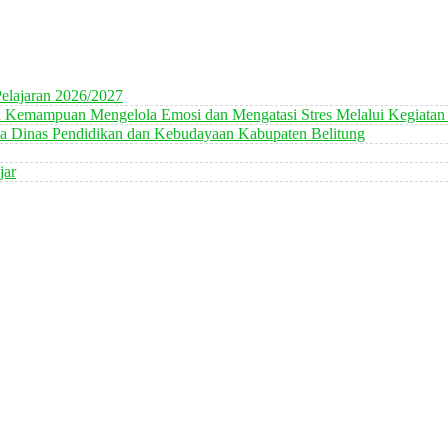
elajaran 2026/2027
n Kemampuan Mengelola Emosi dan Mengatasi Stres Melalui Kegiatan
 Dinas Pendidikan dan Kebudayaan Kabupaten Belitung
jar