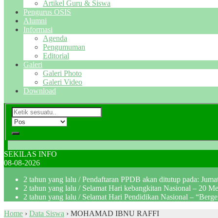
Artikel Guru & Siswa
Pengurus OSIS
Alumni
Informasi
Agenda
Pengumuman
Editorial
Galeri
Galeri Photo
Galeri Video
Download
SEKILAS INFO
08-08-2026
2 tahun yang lalu
/ Pendaftaran PPDB akan ditutup pada: Jum
2 tahun yang lalu
/ Selamat Hari kebangkitan Nasional – 20 M
2 tahun yang lalu
/ Selamat Hari Pendidikan Nasional – “Berg
Home
›
Data Siswa
›
MOHAMAD IBNU RAFFI