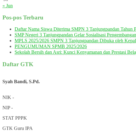
« Jun
Pos-pos Terbaru
Daftar Nama Siswa Diterima SMPN 3 Tanjungpandan Tahun P
SMP Negeri 3 Tanjungpandan Gelar Sosialisasi Pengembanga
MPLS 2025/2026 SMPN 3 Tanjungpandan Dibuka oleh Kepala
PENGUMUMAN SPMB 2025/2026
Sekolah Bersih dan Asri: Kunci Kenyamanan dan Prestasi Bela
Daftar GTK
Syah Bandi, S.Pd.
NIK
-
NIP
-
STAT
PPPK
GTK
Guru IPA