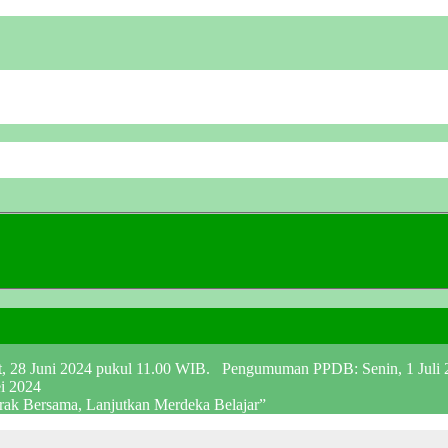
at, 28 Juni 2024 pukul 11.00 WIB. Pengumuman PPDB: Senin, 1 Juli
ei 2024
erak Bersama, Lanjutkan Merdeka Belajar”