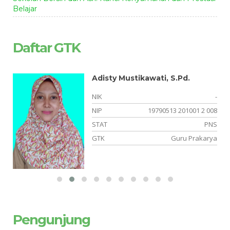
Belajar
Daftar GTK
Adisty Mustikawati, S.Pd.
-
NIK
-
-
NIP
19790513 201001 2 008
PK
STAT
PNS
PA
GTK
Guru Prakarya
Pengunjung