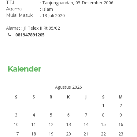
T.T.L
: Tanjungpandan, 05 Desember 2006
Agama
: Islam
Mulai Masuk
: 13 Juli 2020
Alamat : Jl. Telex II Rt.05/02
081947891205
Kalender
Agustus 2026
S
S
R
K
J
S
M
1
2
3
4
5
6
7
8
9
10
11
12
13
14
15
16
17
18
19
20
21
22
23