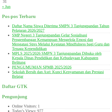
31
« Jun
Pos-pos Terbaru
Daftar Nama Siswa Diterima SMPN 3 Tanjungpandan Tahun
Pelajaran 2026/2027
SMP Negeri 3 Tanjungpandan Gelar Sosialisasi
Pengembangan Kemampuan Mengelola Emosi dan
Mengatasi Stres Melalui Kegiatan Mindfulness bagi Guru dan
Tenaga Kependidikan
MPLS 2025/2026 SMPN 3 Tanjungpandan Dibuka oleh
Kepala Dinas Pendidikan dan Kebudayaan Kabupaten
Belitung
PENGUMUMAN SPMB 2025/2026
Sekolah Bersih dan Asri: Kunci Kenyamanan dan Prestasi
Belajar
Daftar GTK
Pengunjung
Online Visitors:
1
Today's Views:
977