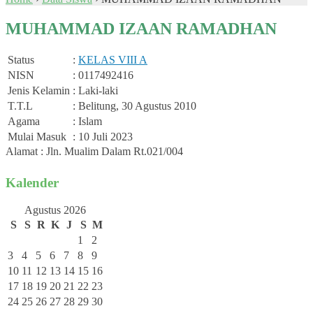
MUHAMMAD IZAAN RAMADHAN
Status
:
KELAS VIII A
NISN
: 0117492416
Jenis Kelamin
: Laki-laki
T.T.L
: Belitung, 30 Agustus 2010
Agama
: Islam
Mulai Masuk
: 10 Juli 2023
Alamat : Jln. Mualim Dalam Rt.021/004
Kalender
Agustus 2026
S
S
R
K
J
S
M
1
2
3
4
5
6
7
8
9
10
11
12
13
14
15
16
17
18
19
20
21
22
23
24
25
26
27
28
29
30