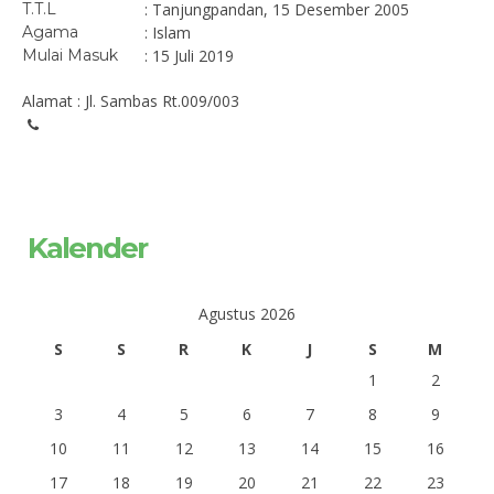
T.T.L
: Tanjungpandan, 15 Desember 2005
Agama
: Islam
Mulai Masuk
: 15 Juli 2019
Alamat : Jl. Sambas Rt.009/003
Kalender
Agustus 2026
S
S
R
K
J
S
M
1
2
3
4
5
6
7
8
9
10
11
12
13
14
15
16
17
18
19
20
21
22
23