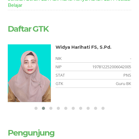
Belajar
Daftar GTK
Widya Harihati FS, S.Pd.
-
NIK
-
-
NIP
197812252006042005
NS
STAT
PNS
ia
GTK
Guru BK
Pengunjung