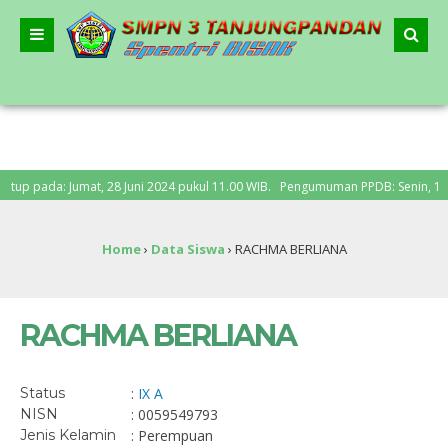
 pada: Jumat, 28 Juni 2024 pukul 11.00 WIB. Pengumuman PPDB: Senin, 1 Juli 
Home
›
Data Siswa
›
RACHMA BERLIANA
RACHMA BERLIANA
Status
:
IX A
NISN
: 0059549793
Jenis Kelamin
: Perempuan