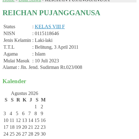
REICHAN PUJANGGANUSA
Status
:
KELAS VIII F
NISN
: 0115118646
Jenis Kelamin
: Laki-laki
T.T.L
: Belitung, 3 April 2011
Agama
: Islam
Mulai Masuk
: 10 Juli 2023
Alamat : Jln. Jend. Sudirman Rt.023/008
Kalender
Agustus 2026
S
S
R
K
J
S
M
1
2
3
4
5
6
7
8
9
10
11
12
13
14
15
16
17
18
19
20
21
22
23
24
25
26
27
28
29
30