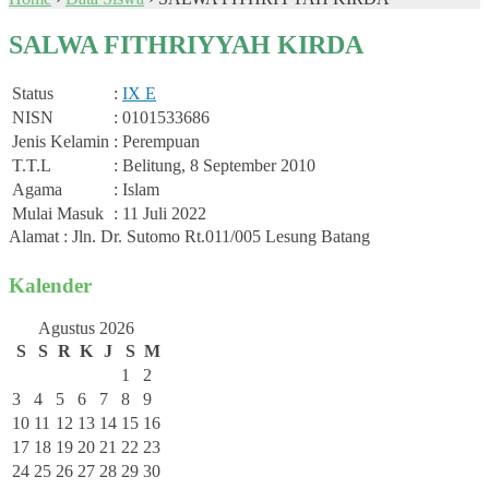
SALWA FITHRIYYAH KIRDA
Status
:
IX E
NISN
: 0101533686
Jenis Kelamin
: Perempuan
T.T.L
: Belitung, 8 September 2010
Agama
: Islam
Mulai Masuk
: 11 Juli 2022
Alamat : Jln. Dr. Sutomo Rt.011/005 Lesung Batang
Kalender
Agustus 2026
S
S
R
K
J
S
M
1
2
3
4
5
6
7
8
9
10
11
12
13
14
15
16
17
18
19
20
21
22
23
24
25
26
27
28
29
30