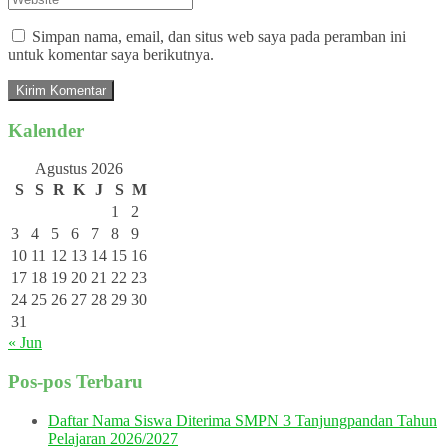
Simpan nama, email, dan situs web saya pada peramban ini
untuk komentar saya berikutnya.
Kalender
Agustus 2026
S
S
R
K
J
S
M
1
2
3
4
5
6
7
8
9
10
11
12
13
14
15
16
17
18
19
20
21
22
23
24
25
26
27
28
29
30
31
« Jun
Pos-pos Terbaru
Daftar Nama Siswa Diterima SMPN 3 Tanjungpandan Tahun
Pelajaran 2026/2027