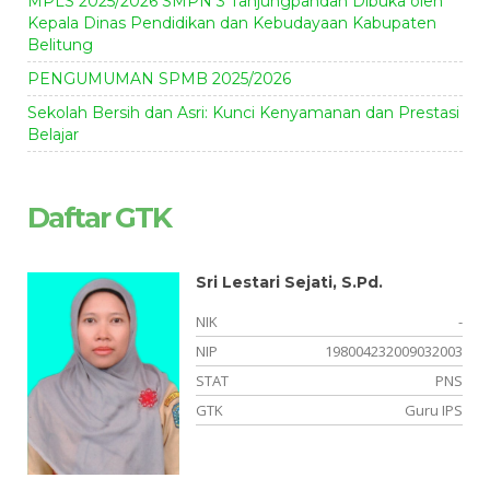
MPLS 2025/2026 SMPN 3 Tanjungpandan Dibuka oleh
Kepala Dinas Pendidikan dan Kebudayaan Kabupaten
Belitung
PENGUMUMAN SPMB 2025/2026
Sekolah Bersih dan Asri: Kunci Kenyamanan dan Prestasi
Belajar
Daftar GTK
Sri Lestari Sejati, S.Pd.
-
NIK
-
13
NIP
198004232009032003
NS
STAT
PNS
PS
GTK
Guru IPS