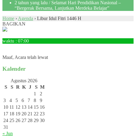
2 tahun yang lalu
/ Selamat Hari Pendidikan Nasional –
“Bergerak Bersama, Lanjutkan Merdeka Belajar”
Home
›
Agenda
›
Libur Idul Fitri 1446 H
BAGIKAN
21
Maret
waktu : 07:00
AGENDA : Libur Idul Fitri 1446 H
LOKASI : SMPN 3 Tanjungpandan
Maaf, Acara telah lewat
Kalender
Agustus 2026
S
S
R
K
J
S
M
1
2
3
4
5
6
7
8
9
10
11
12
13
14
15
16
17
18
19
20
21
22
23
24
25
26
27
28
29
30
31
« Jun