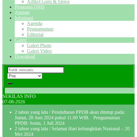
Artikel Guru & Siswa
Pengurus OSIS
Alumni
Informasi
Agenda
Pengumuman
Editorial
Galeri
Galeri Photo
Galeri Video
Download
SEKILAS INFO
07-08-2026
2 tahun yang lalu
/ Pendaftaran PPDB akan ditutup pada:
Jumat, 28 Juni 2024 pukul 11.00 WIB. Pengumuman
PPDB: Senin, 1 Juli 2024
2 tahun yang lalu
/ Selamat Hari kebangkitan Nasional – 20
Mei 2024