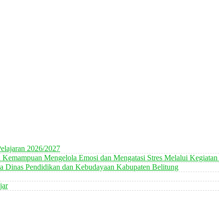
elajaran 2026/2027
n Kemampuan Mengelola Emosi dan Mengatasi Stres Melalui Kegiatan
 Dinas Pendidikan dan Kebudayaan Kabupaten Belitung
jar