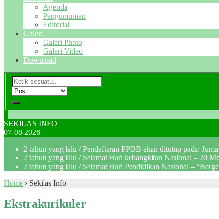
Agenda
Pengumuman
Editorial
Galeri
Galeri Photo
Galeri Video
Download
SEKILAS INFO
07-08-2026
2 tahun yang lalu
/ Pendaftaran PPDB akan ditutup pada: Jum
2 tahun yang lalu
/ Selamat Hari kebangkitan Nasional – 20 M
2 tahun yang lalu
/ Selamat Hari Pendidikan Nasional – “Berg
Home
›
Sekilas Info
Ekstrakurikuler