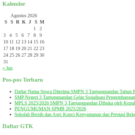
Kalender
Agustus 2026
S
S
R
K
J
S
M
1
2
3
4
5
6
7
8
9
10
11
12
13
14
15
16
17
18
19
20
21
22
23
24
25
26
27
28
29
30
31
« Jun
Pos-pos Terbaru
Daftar Nama Siswa Diterima SMPN 3 Tanjungpandan Tahun P
SMP Negeri 3 Tanjungpandan Gelar Sosialisasi Pengembanga
MPLS 2025/2026 SMPN 3 Tanjungpandan Dibuka oleh Kepala
PENGUMUMAN SPMB 2025/2026
Sekolah Bersih dan Asri: Kunci Kenyamanan dan Prestasi Bela
Daftar GTK