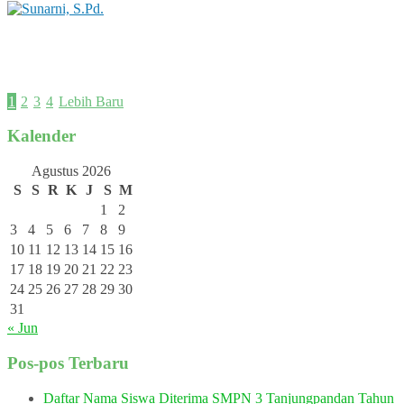
Sunarni, S.Pd.
Status GTK : Guru Bahasa Indonesia
1
2
3
4
Lebih Baru
Kalender
Agustus 2026
S
S
R
K
J
S
M
1
2
3
4
5
6
7
8
9
10
11
12
13
14
15
16
17
18
19
20
21
22
23
24
25
26
27
28
29
30
31
« Jun
Pos-pos Terbaru
Daftar Nama Siswa Diterima SMPN 3 Tanjungpandan Tahun