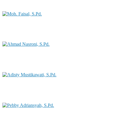
Status GTK : Guru IPA
Moh. Faisal, S.Pd.
Status GTK : Guru IPS
Ahmad Nasroni, S.Pd.
Status GTK : Guru PJOK
Adisty Mustikawati, S.Pd.
Status GTK : Guru Prakarya
Pebby Adriansyah, S.Pd.
Status GTK : Guru Bahasa Inggris