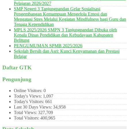
Pelajaran 2026/2027
SMP Negeri 3 Tanjungpandan Gelar Sosialisasi
Pengembangan Kemampuan Mengelola Emosi dan
Mengatasi Stres Melalui Kegiatan Mindfulness bagi Guru dan
Tenaga Kependidikan
MPLS 2025/2026 SMPN 3 Tanjungpandan Dibuka oleh
Kepala Dinas Pendidikan dan Kebudayaan Kabupaten
Belitung
PENGUMUMAN SPMB 2025/2026
Sekolah Bersih dan Asri: Kunci Kenyamanan dan Prestasi
Belajar
Daftar GTK
Pengunjung
Online Visitors:
0
Today's Views:
1,097
Today's Visitors:
661
Last 30 Days Views:
34,958
Total Views:
327,709
Total Visitors:
400,965