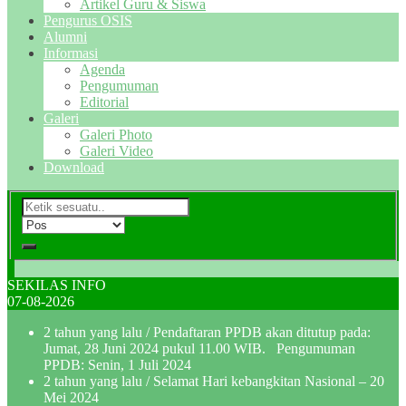
Artikel Guru & Siswa
Pengurus OSIS
Alumni
Informasi
Agenda
Pengumuman
Editorial
Galeri
Galeri Photo
Galeri Video
Download
SEKILAS INFO
07-08-2026
2 tahun yang lalu
/ Pendaftaran PPDB akan ditutup pada:
Jumat, 28 Juni 2024 pukul 11.00 WIB. Pengumuman
PPDB: Senin, 1 Juli 2024
2 tahun yang lalu
/ Selamat Hari kebangkitan Nasional – 20
Mei 2024