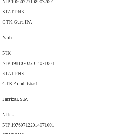
NIP
196607251989032001
STAT
PNS
GTK
Guru IPA
Yadi
NIK
-
NIP
198107022014071003
STAT
PNS
GTK
Administrasi
Jafrizal, S.P.
NIK
-
NIP
197607122014071001