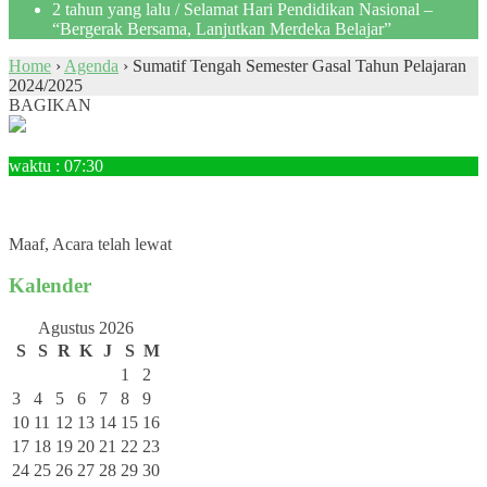
2 tahun yang lalu
/ Selamat Hari Pendidikan Nasional –
“Bergerak Bersama, Lanjutkan Merdeka Belajar”
Home
›
Agenda
›
Sumatif Tengah Semester Gasal Tahun Pelajaran
2024/2025
BAGIKAN
30
September
waktu : 07:30
AGENDA : Sumatif Tengah Semester Gasal Tahun Pelajaran
2024/2025
LOKASI : SMP Negeri 3 Tanjungpandan
Maaf, Acara telah lewat
Kalender
Agustus 2026
S
S
R
K
J
S
M
1
2
3
4
5
6
7
8
9
10
11
12
13
14
15
16
17
18
19
20
21
22
23
24
25
26
27
28
29
30