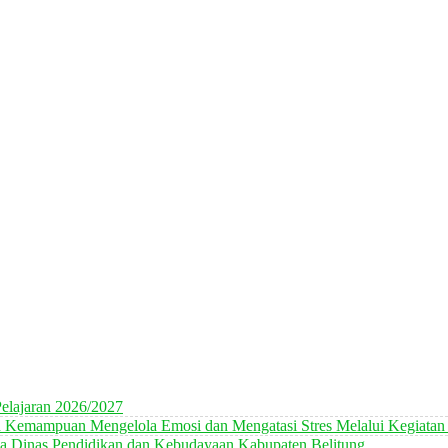
elajaran 2026/2027
n Kemampuan Mengelola Emosi dan Mengatasi Stres Melalui Kegiatan
 Dinas Pendidikan dan Kebudayaan Kabupaten Belitung