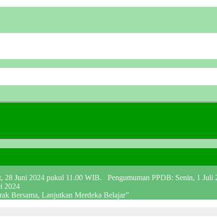
at, 28 Juni 2024 pukul 11.00 WIB. Pengumuman PPDB: Senin, 1 Juli
ei 2024
erak Bersama, Lanjutkan Merdeka Belajar”