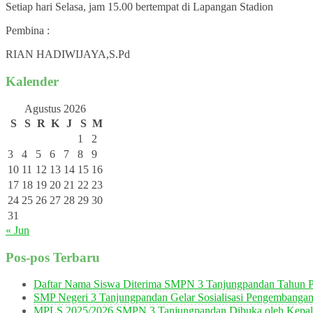
Setiap hari Selasa, jam 15.00 bertempat di Lapangan Stadion
Pembina :
RIAN HADIWIJAYA,S.Pd
Kalender
Agustus 2026
S
S
R
K
J
S
M
1
2
3
4
5
6
7
8
9
10
11
12
13
14
15
16
17
18
19
20
21
22
23
24
25
26
27
28
29
30
31
« Jun
Pos-pos Terbaru
Daftar Nama Siswa Diterima SMPN 3 Tanjungpandan Tahun P
SMP Negeri 3 Tanjungpandan Gelar Sosialisasi Pengembanga
MPLS 2025/2026 SMPN 3 Tanjungpandan Dibuka oleh Kepala