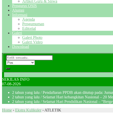
Artikel Guru & Siswa
Pengurus OSIS
Alumni
Informasi
Agenda
Pengumuman
Editorial
Galeri
Galeri Photo
Galeri Video
Download
SEKILAS INFO
07-08-2026
2 tahun yang lalu
/ Pendaftaran PPDB akan ditutup pada: Jum
2 tahun yang lalu
/ Selamat Hari kebangkitan Nasional – 20 M
2 tahun yang lalu
/ Selamat Hari Pendidikan Nasional – “Berg
Home
›
Ekstra Kulikuler
›
ATLETIK