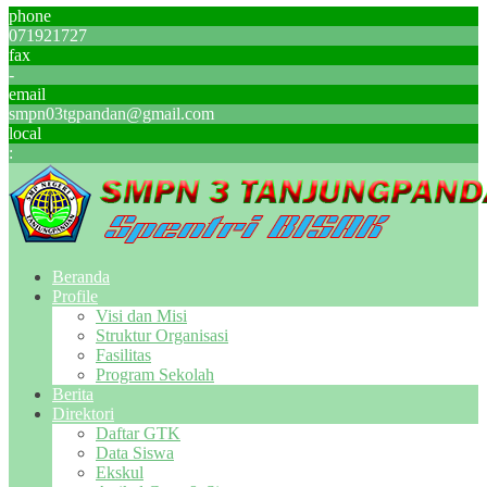
phone
071921727
fax
-
email
smpn03tgpandan@gmail.com
local
:
Beranda
Profile
Visi dan Misi
Struktur Organisasi
Fasilitas
Program Sekolah
Berita
Direktori
Daftar GTK
Data Siswa
Ekskul