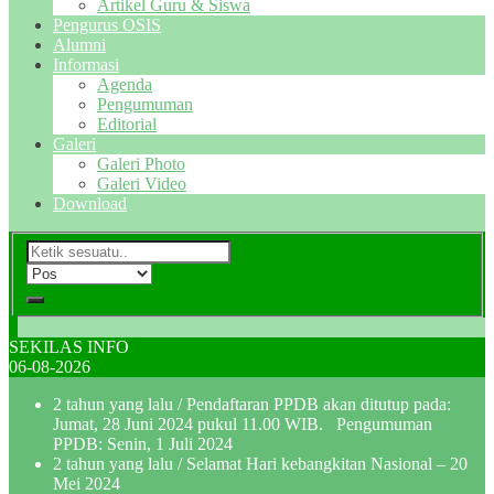
Artikel Guru & Siswa
Pengurus OSIS
Alumni
Informasi
Agenda
Pengumuman
Editorial
Galeri
Galeri Photo
Galeri Video
Download
SEKILAS INFO
06-08-2026
2 tahun yang lalu
/ Pendaftaran PPDB akan ditutup pada:
Jumat, 28 Juni 2024 pukul 11.00 WIB. Pengumuman
PPDB: Senin, 1 Juli 2024
2 tahun yang lalu
/ Selamat Hari kebangkitan Nasional – 20
Mei 2024