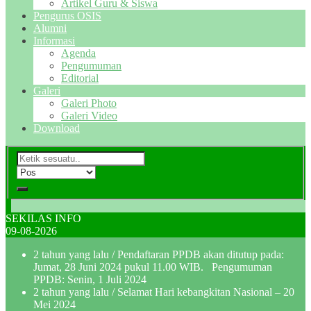
Artikel Guru & Siswa
Pengurus OSIS
Alumni
Informasi
Agenda
Pengumuman
Editorial
Galeri
Galeri Photo
Galeri Video
Download
SEKILAS INFO
09-08-2026
2 tahun yang lalu
/ Pendaftaran PPDB akan ditutup pada:
Jumat, 28 Juni 2024 pukul 11.00 WIB. Pengumuman
PPDB: Senin, 1 Juli 2024
2 tahun yang lalu
/ Selamat Hari kebangkitan Nasional – 20
Mei 2024