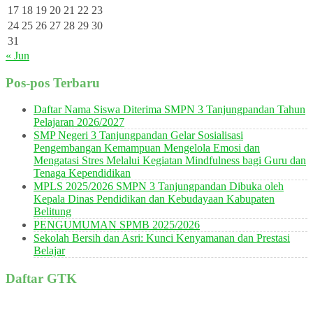
17
18
19
20
21
22
23
24
25
26
27
28
29
30
31
« Jun
Pos-pos Terbaru
Daftar Nama Siswa Diterima SMPN 3 Tanjungpandan Tahun
Pelajaran 2026/2027
SMP Negeri 3 Tanjungpandan Gelar Sosialisasi
Pengembangan Kemampuan Mengelola Emosi dan
Mengatasi Stres Melalui Kegiatan Mindfulness bagi Guru dan
Tenaga Kependidikan
MPLS 2025/2026 SMPN 3 Tanjungpandan Dibuka oleh
Kepala Dinas Pendidikan dan Kebudayaan Kabupaten
Belitung
PENGUMUMAN SPMB 2025/2026
Sekolah Bersih dan Asri: Kunci Kenyamanan dan Prestasi
Belajar
Daftar GTK