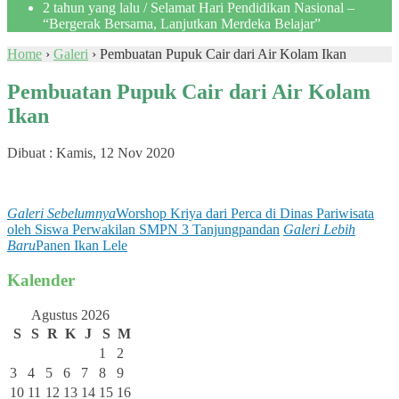
2 tahun yang lalu
/ Selamat Hari Pendidikan Nasional –
“Bergerak Bersama, Lanjutkan Merdeka Belajar”
Home
›
Galeri
›
Pembuatan Pupuk Cair dari Air Kolam Ikan
Pembuatan Pupuk Cair dari Air Kolam
Ikan
Dibuat :
Kamis, 12 Nov 2020
Galeri Sebelumnya
Worshop Kriya dari Perca di Dinas Pariwisata
oleh Siswa Perwakilan SMPN 3 Tanjungpandan
Galeri Lebih
Baru
Panen Ikan Lele
Kalender
Agustus 2026
S
S
R
K
J
S
M
1
2
3
4
5
6
7
8
9
10
11
12
13
14
15
16