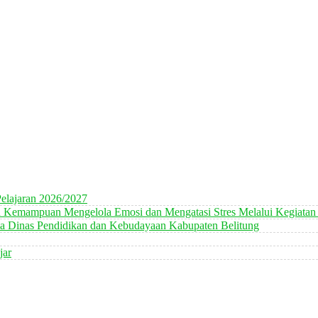
elajaran 2026/2027
n Kemampuan Mengelola Emosi dan Mengatasi Stres Melalui Kegiatan
 Dinas Pendidikan dan Kebudayaan Kabupaten Belitung
jar