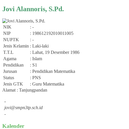
Jovi Alannoris, S.Pd.
NIK
: -
NIP
: 198612192010011005
NUPTK
: -
Jenis Kelamin
: Laki-laki
T.T.L
: Lahat, 19 Desember 1986
Agama
: Islam
Pendidikan
: S1
Jurusan
: Pendidikan Matematika
Status
: PNS
Jenis GTK
: Guru Matematika
Alamat : Tanjungpandan
-
jovi@smpn3tp.sch.id
-
Kalender