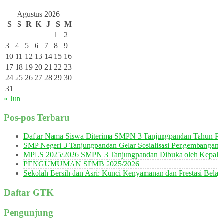
Agustus 2026
S
S
R
K
J
S
M
1
2
3
4
5
6
7
8
9
10
11
12
13
14
15
16
17
18
19
20
21
22
23
24
25
26
27
28
29
30
31
« Jun
Pos-pos Terbaru
Daftar Nama Siswa Diterima SMPN 3 Tanjungpandan Tahun P
SMP Negeri 3 Tanjungpandan Gelar Sosialisasi Pengembanga
MPLS 2025/2026 SMPN 3 Tanjungpandan Dibuka oleh Kepala
PENGUMUMAN SPMB 2025/2026
Sekolah Bersih dan Asri: Kunci Kenyamanan dan Prestasi Bela
Daftar GTK
Pengunjung