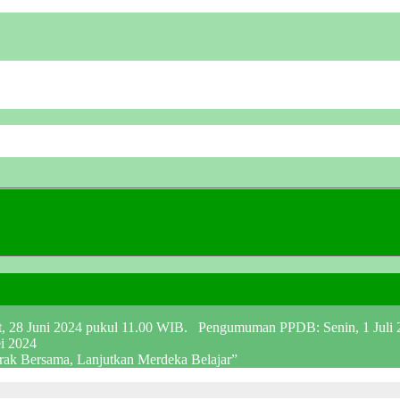
at, 28 Juni 2024 pukul 11.00 WIB. Pengumuman PPDB: Senin, 1 Juli
ei 2024
erak Bersama, Lanjutkan Merdeka Belajar”