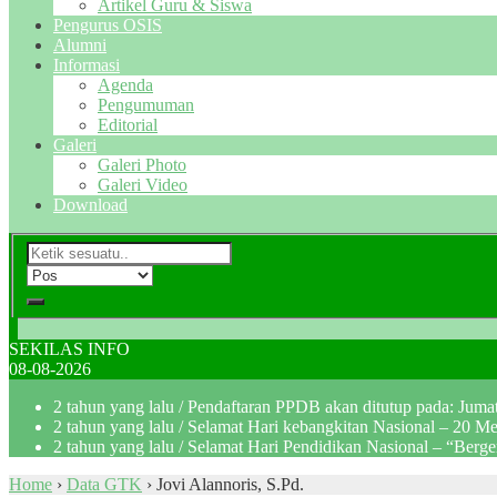
Artikel Guru & Siswa
Pengurus OSIS
Alumni
Informasi
Agenda
Pengumuman
Editorial
Galeri
Galeri Photo
Galeri Video
Download
SEKILAS INFO
08-08-2026
2 tahun yang lalu
/ Pendaftaran PPDB akan ditutup pada: Jum
2 tahun yang lalu
/ Selamat Hari kebangkitan Nasional – 20 M
2 tahun yang lalu
/ Selamat Hari Pendidikan Nasional – “Berg
Home
›
Data GTK
›
Jovi Alannoris, S.Pd.