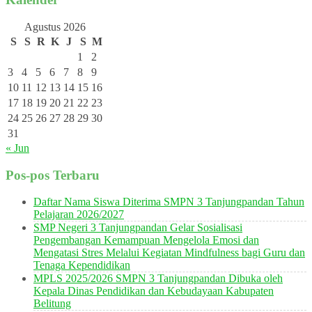
Agustus 2026
S
S
R
K
J
S
M
1
2
3
4
5
6
7
8
9
10
11
12
13
14
15
16
17
18
19
20
21
22
23
24
25
26
27
28
29
30
31
« Jun
Pos-pos Terbaru
Daftar Nama Siswa Diterima SMPN 3 Tanjungpandan Tahun
Pelajaran 2026/2027
SMP Negeri 3 Tanjungpandan Gelar Sosialisasi
Pengembangan Kemampuan Mengelola Emosi dan
Mengatasi Stres Melalui Kegiatan Mindfulness bagi Guru dan
Tenaga Kependidikan
MPLS 2025/2026 SMPN 3 Tanjungpandan Dibuka oleh
Kepala Dinas Pendidikan dan Kebudayaan Kabupaten
Belitung