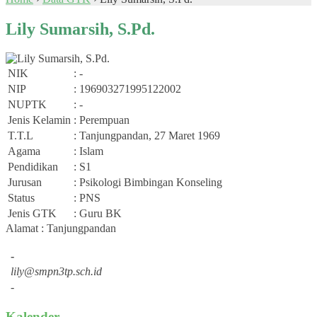
Lily Sumarsih, S.Pd.
NIK
: -
NIP
: 196903271995122002
NUPTK
: -
Jenis Kelamin
: Perempuan
T.T.L
: Tanjungpandan, 27 Maret 1969
Agama
: Islam
Pendidikan
: S1
Jurusan
: Psikologi Bimbingan Konseling
Status
: PNS
Jenis GTK
: Guru BK
Alamat : Tanjungpandan
-
lily@smpn3tp.sch.id
-
Kalender