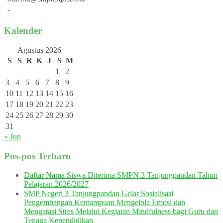
-
Kalender
Agustus 2026
S
S
R
K
J
S
M
1
2
3
4
5
6
7
8
9
10
11
12
13
14
15
16
17
18
19
20
21
22
23
24
25
26
27
28
29
30
31
« Jun
Pos-pos Terbaru
Daftar Nama Siswa Diterima SMPN 3 Tanjungpandan Tahun
Pelajaran 2026/2027
SMP Negeri 3 Tanjungpandan Gelar Sosialisasi
Pengembangan Kemampuan Mengelola Emosi dan
Mengatasi Stres Melalui Kegiatan Mindfulness bagi Guru dan
Tenaga Kependidikan