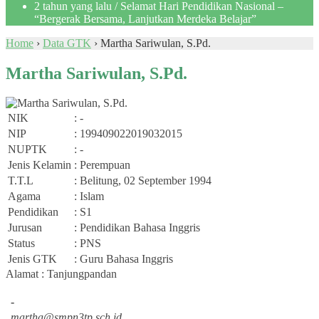
2 tahun yang lalu
/ Selamat Hari Pendidikan Nasional –
“Bergerak Bersama, Lanjutkan Merdeka Belajar”
Home
›
Data GTK
›
Martha Sariwulan, S.Pd.
Martha Sariwulan, S.Pd.
NIK
: -
NIP
: 199409022019032015
NUPTK
: -
Jenis Kelamin
: Perempuan
T.T.L
: Belitung, 02 September 1994
Agama
: Islam
Pendidikan
: S1
Jurusan
: Pendidikan Bahasa Inggris
Status
: PNS
Jenis GTK
: Guru Bahasa Inggris
Alamat : Tanjungpandan
-
martha@smpn3tp.sch.id