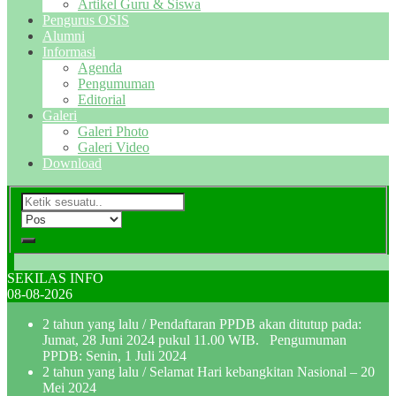
Artikel Guru & Siswa
Pengurus OSIS
Alumni
Informasi
Agenda
Pengumuman
Editorial
Galeri
Galeri Photo
Galeri Video
Download
SEKILAS INFO
08-08-2026
2 tahun yang lalu
/ Pendaftaran PPDB akan ditutup pada:
Jumat, 28 Juni 2024 pukul 11.00 WIB. Pengumuman
PPDB: Senin, 1 Juli 2024
2 tahun yang lalu
/ Selamat Hari kebangkitan Nasional – 20
Mei 2024