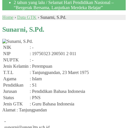
2 tahun yang lalu
/ Selamat Hari Pendidikan Nasional –
“Bergerak Bersama, Lanjutkan Merdeka Belajar”
Home
›
Data GTK
›
Sunarni, S.Pd.
Sunarni, S.Pd.
NIK
: -
NIP
: 19750323 200501 2 011
NUPTK
: -
Jenis Kelamin
: Perempuan
T.T.L
: Tanjungpandan, 23 Maret 1975
Agama
: Islam
Pendidikan
: S1
Jurusan
: Pendidikan Bahasa Indonesia
Status
: PNS
Jenis GTK
: Guru Bahasa Indonesia
Alamat : Tanjungpandan
-
sunarni@smpn3tp.sch.id