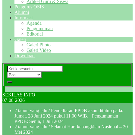
Artikel Guru & Siswa
Pengurus OSIS
Alumni
Informasi
Agenda
Pengumuman
Editorial
Galeri
Galeri Photo
Galeri Video
Download
SEKILAS INFO
07-08-2026
2 tahun yang lalu
/ Pendaftaran PPDB akan ditutup pada:
Jumat, 28 Juni 2024 pukul 11.00 WIB. Pengumuman
PPDB: Senin, 1 Juli 2024
2 tahun yang lalu
/ Selamat Hari kebangkitan Nasional – 20
Mei 2024