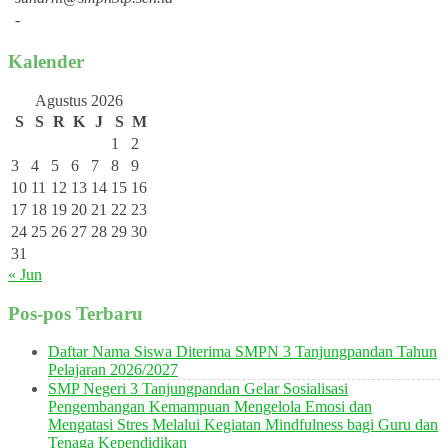
-
Kalender
Agustus 2026
S
S
R
K
J
S
M
1
2
3
4
5
6
7
8
9
10
11
12
13
14
15
16
17
18
19
20
21
22
23
24
25
26
27
28
29
30
31
« Jun
Pos-pos Terbaru
Daftar Nama Siswa Diterima SMPN 3 Tanjungpandan Tahun
Pelajaran 2026/2027
SMP Negeri 3 Tanjungpandan Gelar Sosialisasi
Pengembangan Kemampuan Mengelola Emosi dan
Mengatasi Stres Melalui Kegiatan Mindfulness bagi Guru dan
Tenaga Kependidikan