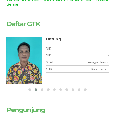
Belajar
Daftar GTK
Untung
-
NIK
-
-
NIP
-
PK
STAT
Tenaga Honor
PA
GTK
Keamanan
Pengunjung