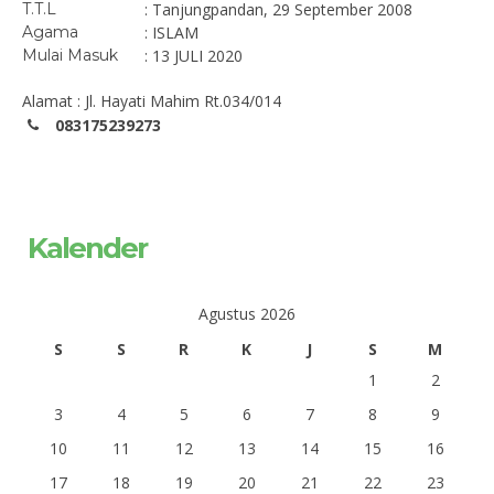
T.T.L
: Tanjungpandan, 29 September 2008
Agama
: ISLAM
Mulai Masuk
: 13 JULI 2020
Alamat : Jl. Hayati Mahim Rt.034/014
083175239273
Kalender
Agustus 2026
S
S
R
K
J
S
M
1
2
3
4
5
6
7
8
9
10
11
12
13
14
15
16
17
18
19
20
21
22
23