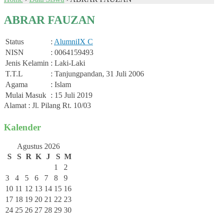
ABRAR FAUZAN
Status
:
Alumni
IX C
NISN
: 0064159493
Jenis Kelamin
: Laki-Laki
T.T.L
: Tanjungpandan, 31 Juli 2006
Agama
: Islam
Mulai Masuk
: 15 Juli 2019
Alamat : Jl. Pilang Rt. 10/03
Kalender
Agustus 2026
S
S
R
K
J
S
M
1
2
3
4
5
6
7
8
9
10
11
12
13
14
15
16
17
18
19
20
21
22
23
24
25
26
27
28
29
30