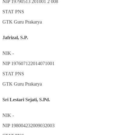
NIP
19790513 201001 2 008
STAT
PNS
GTK
Guru Prakarya
Jafrizal, S.P.
NIK
-
NIP
197607122014071001
STAT
PNS
GTK
Guru Prakarya
Sri Lestari Sejati, S.Pd.
NIK
-
NIP
198004232009032003