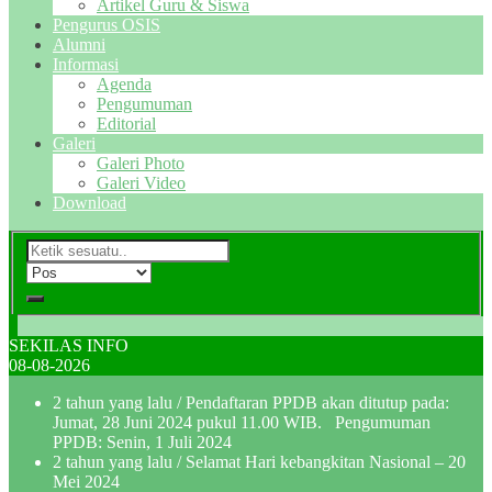
Artikel Guru & Siswa
Pengurus OSIS
Alumni
Informasi
Agenda
Pengumuman
Editorial
Galeri
Galeri Photo
Galeri Video
Download
SEKILAS INFO
08-08-2026
2 tahun yang lalu
/ Pendaftaran PPDB akan ditutup pada:
Jumat, 28 Juni 2024 pukul 11.00 WIB. Pengumuman
PPDB: Senin, 1 Juli 2024
2 tahun yang lalu
/ Selamat Hari kebangkitan Nasional – 20
Mei 2024