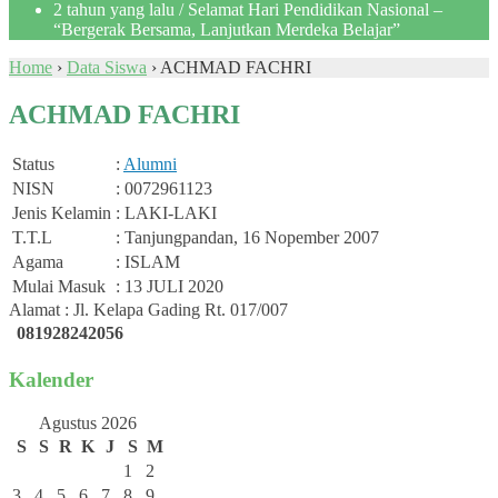
2 tahun yang lalu
/ Selamat Hari Pendidikan Nasional –
“Bergerak Bersama, Lanjutkan Merdeka Belajar”
Home
›
Data Siswa
›
ACHMAD FACHRI
ACHMAD FACHRI
Status
:
Alumni
NISN
: 0072961123
Jenis Kelamin
: LAKI-LAKI
T.T.L
: Tanjungpandan, 16 Nopember 2007
Agama
: ISLAM
Mulai Masuk
: 13 JULI 2020
Alamat : Jl. Kelapa Gading Rt. 017/007
081928242056
Kalender
Agustus 2026
S
S
R
K
J
S
M
1
2
3
4
5
6
7
8
9