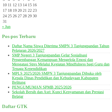
10
11
12
13
14
15
16
17
18
19
20
21
22
23
24
25
26
27
28
29
30
31
« Jun
Pos-pos Terbaru
Daftar Nama Siswa Diterima SMPN 3 Tanjungpandan Tahun
Pelajaran 2026/2027
SMP Negeri 3 Tanjungpandan Gelar Sosialisasi
Pengembangan Kemampuan Mengelola Emosi dan
Mengatasi Stres Melalui Kegiatan Mindfulness bagi Guru dan
Tenaga Kependidikan
MPLS 2025/2026 SMPN 3 Tanjungpandan Dibuka oleh
Kepala Dinas Pendidikan dan Kebudayaan Kabupaten
Belitung
PENGUMUMAN SPMB 2025/2026
Sekolah Bersih dan Asri: Kunci Kenyamanan dan Prestasi
Belajar
Daftar GTK