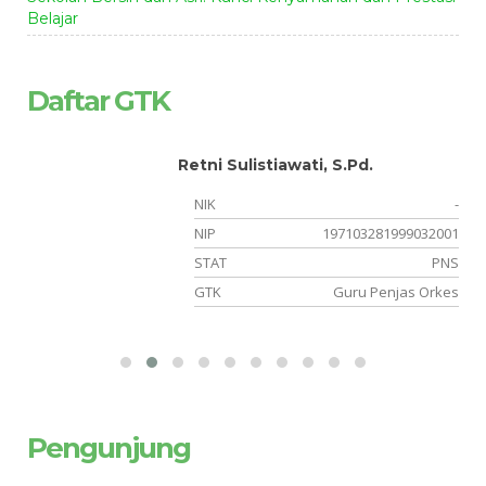
Belajar
Daftar GTK
Retni Sulistiawati, S.Pd.
-
NIK
-
05
NIP
197103281999032001
NS
STAT
PNS
am
GTK
Guru Penjas Orkes
Pengunjung