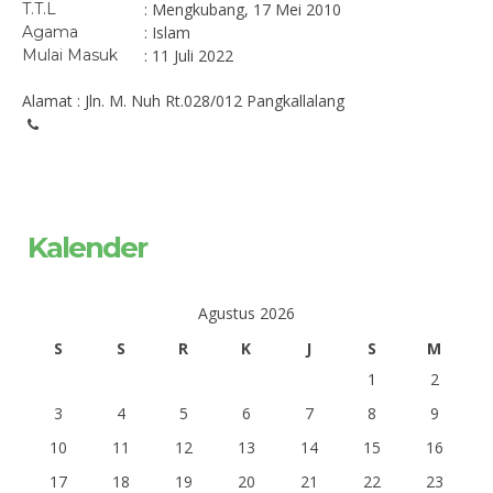
T.T.L
: Mengkubang, 17 Mei 2010
Agama
: Islam
Mulai Masuk
: 11 Juli 2022
Alamat : Jln. M. Nuh Rt.028/012 Pangkallalang
Kalender
Agustus 2026
S
S
R
K
J
S
M
1
2
3
4
5
6
7
8
9
10
11
12
13
14
15
16
17
18
19
20
21
22
23