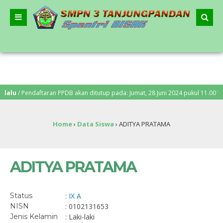
lu
/ Pendaftaran PPDB akan ditutup pada: Jumat, 28 Juni 2024 pukul 11.00 WIB.
Home
›
Data Siswa
›
ADITYA PRATAMA
ADITYA PRATAMA
Status
:
IX A
NISN
: 0102131653
Jenis Kelamin
: Laki-laki