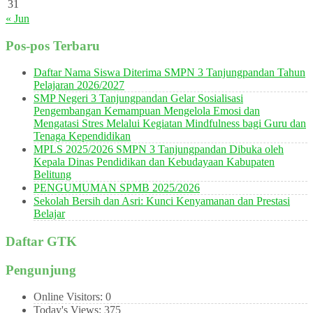
31
« Jun
Pos-pos Terbaru
Daftar Nama Siswa Diterima SMPN 3 Tanjungpandan Tahun
Pelajaran 2026/2027
SMP Negeri 3 Tanjungpandan Gelar Sosialisasi
Pengembangan Kemampuan Mengelola Emosi dan
Mengatasi Stres Melalui Kegiatan Mindfulness bagi Guru dan
Tenaga Kependidikan
MPLS 2025/2026 SMPN 3 Tanjungpandan Dibuka oleh
Kepala Dinas Pendidikan dan Kebudayaan Kabupaten
Belitung
PENGUMUMAN SPMB 2025/2026
Sekolah Bersih dan Asri: Kunci Kenyamanan dan Prestasi
Belajar
Daftar GTK
Pengunjung
Online Visitors:
0
Today's Views:
375