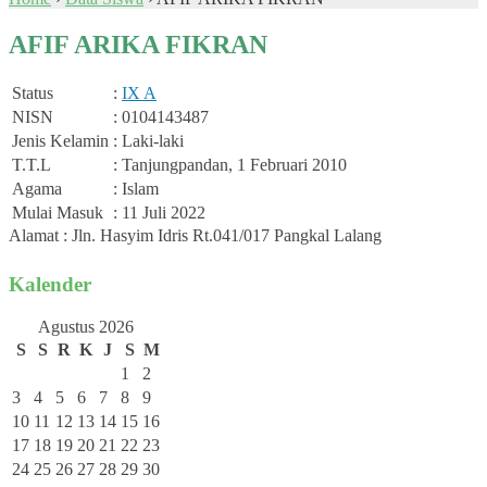
AFIF ARIKA FIKRAN
Status
:
IX A
NISN
: 0104143487
Jenis Kelamin
: Laki-laki
T.T.L
: Tanjungpandan, 1 Februari 2010
Agama
: Islam
Mulai Masuk
: 11 Juli 2022
Alamat : Jln. Hasyim Idris Rt.041/017 Pangkal Lalang
Kalender
Agustus 2026
S
S
R
K
J
S
M
1
2
3
4
5
6
7
8
9
10
11
12
13
14
15
16
17
18
19
20
21
22
23
24
25
26
27
28
29
30