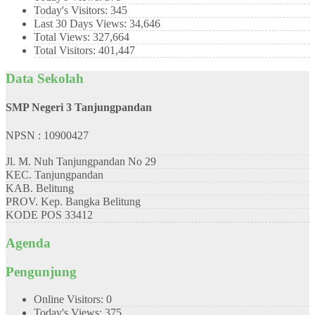
Today's Visitors:
345
Last 30 Days Views:
34,646
Total Views:
327,664
Total Visitors:
401,447
Data Sekolah
SMP Negeri 3 Tanjungpandan
NPSN : 10900427
Jl. M. Nuh Tanjungpandan No 29
KEC.
Tanjungpandan
KAB.
Belitung
PROV.
Kep. Bangka Belitung
KODE POS
33412
Agenda
Pengunjung
Online Visitors:
0
Today's Views:
375