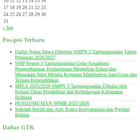
10
11
12
13
14
15
16
17
18
19
20
21
22
23
24
25
26
27
28
29
30
31
« Jun
Pos-pos Terbaru
Daftar Nama Siswa Diterima SMPN 3 Tanjungpandan Tahun
Pelajaran 2026/2027
SMP Negeri 3 Tanjungpandan Gelar Sosialisasi
Pengembangan Kemampuan Mengelola Emosi dan
Mengatasi Stres Melalui Kegiatan Mindfulness bagi Guru dan
Tenaga Kependidikan
MPLS 2025/2026 SMPN 3 Tanjungpandan Dibuka oleh
Kepala Dinas Pendidikan dan Kebudayaan Kabupaten
Belitung
PENGUMUMAN SPMB 2025/2026
Sekolah Bersih dan Asri: Kunci Kenyamanan dan Prestasi
Belajar
Daftar GTK