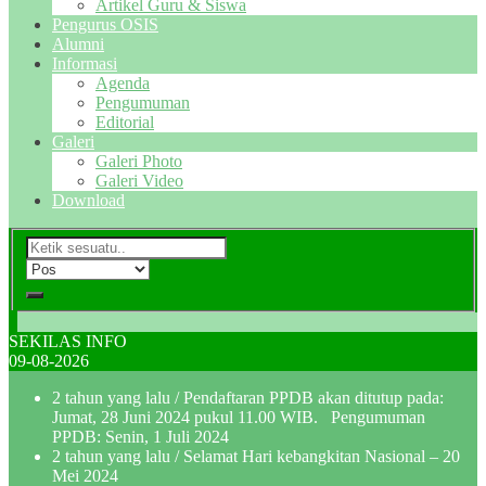
Artikel Guru & Siswa
Pengurus OSIS
Alumni
Informasi
Agenda
Pengumuman
Editorial
Galeri
Galeri Photo
Galeri Video
Download
SEKILAS INFO
09-08-2026
2 tahun yang lalu
/ Pendaftaran PPDB akan ditutup pada:
Jumat, 28 Juni 2024 pukul 11.00 WIB. Pengumuman
PPDB: Senin, 1 Juli 2024
2 tahun yang lalu
/ Selamat Hari kebangkitan Nasional – 20
Mei 2024