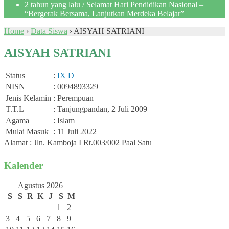
2 tahun yang lalu
/ Selamat Hari Pendidikan Nasional –
“Bergerak Bersama, Lanjutkan Merdeka Belajar”
Home
›
Data Siswa
›
AISYAH SATRIANI
AISYAH SATRIANI
Status
:
IX D
NISN
: 0094893329
Jenis Kelamin
: Perempuan
T.T.L
: Tanjungpandan, 2 Juli 2009
Agama
: Islam
Mulai Masuk
: 11 Juli 2022
Alamat : Jln. Kamboja I Rt.003/002 Paal Satu
Kalender
Agustus 2026
S
S
R
K
J
S
M
1
2
3
4
5
6
7
8
9