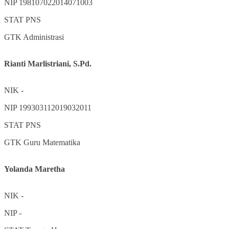
NIP
198107022014071003
STAT
PNS
GTK
Administrasi
Rianti Marlistriani, S.Pd.
NIK
-
NIP
199303112019032011
STAT
PNS
GTK
Guru Matematika
Yolanda Maretha
NIK
-
NIP
-