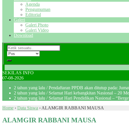
Agenda
Pengumuman
Editorial
Galeri
Galeri Photo
Galeri Video
Download
SEKILAS INFO
07-08-2026
2 tahun yang lalu
/ Pendaftaran PPDB akan ditutup pada: Jum
2 tahun yang lalu
/ Selamat Hari kebangkitan Nasional – 20 M
2 tahun yang lalu
/ Selamat Hari Pendidikan Nasional – “Berg
Home
›
Data Siswa
›
ALAMGIR RABBANI MAUSA
ALAMGIR RABBANI MAUSA