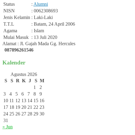
Status
:
Alumni
NISN
: 0062308693
Jenis Kelamin
: Laki-Laki
T.T.L
: Batam, 24 April 2006
Agama
: Islam
Mulai Masuk
: 13 Juli 2020
Alamat : Jl. Gajah Mada Gg. Hercules
087896261546
Kalender
Agustus 2026
S
S
R
K
J
S
M
1
2
3
4
5
6
7
8
9
10
11
12
13
14
15
16
17
18
19
20
21
22
23
24
25
26
27
28
29
30
31
« Jun