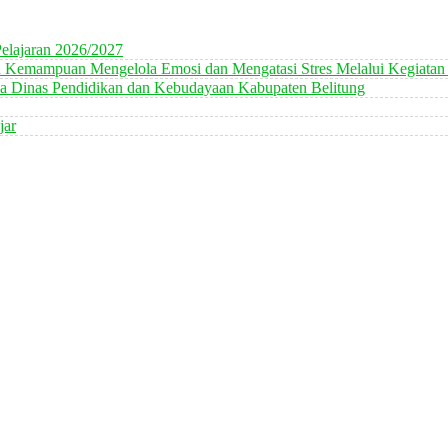
elajaran 2026/2027
n Kemampuan Mengelola Emosi dan Mengatasi Stres Melalui Kegiatan
 Dinas Pendidikan dan Kebudayaan Kabupaten Belitung
jar