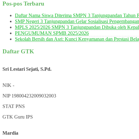
Pos-pos Terbaru
Daftar Nama Siswa Diterima SMPN 3 Tanjungpandan Tahun P
SMP Negeri 3 Tanjungpandan Gelar Sosialisasi Pengembanga
MPLS 2025/2026 SMPN 3 Tanjungpandan Dibuka oleh Kepala
PENGUMUMAN SPMB 2025/2026
Sekolah Bersih dan Asri: Kunci Kenyamanan dan Prestasi Bela
Daftar GTK
Sri Lestari Sejati, S.Pd.
NIK
-
NIP
198004232009032003
STAT
PNS
GTK
Guru IPS
Mardia