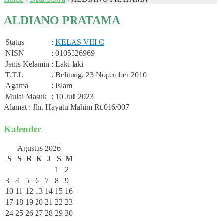
ALDIANO PRATAMA
Status
:
KELAS VIII C
NISN
: 0105326969
Jenis Kelamin
: Laki-laki
T.T.L
: Belitung, 23 Nopember 2010
Agama
: Islam
Mulai Masuk
: 10 Juli 2023
Alamat : Jln. Hayatu Mahim Rt.016/007
Kalender
Agustus 2026
S
S
R
K
J
S
M
1
2
3
4
5
6
7
8
9
10
11
12
13
14
15
16
17
18
19
20
21
22
23
24
25
26
27
28
29
30