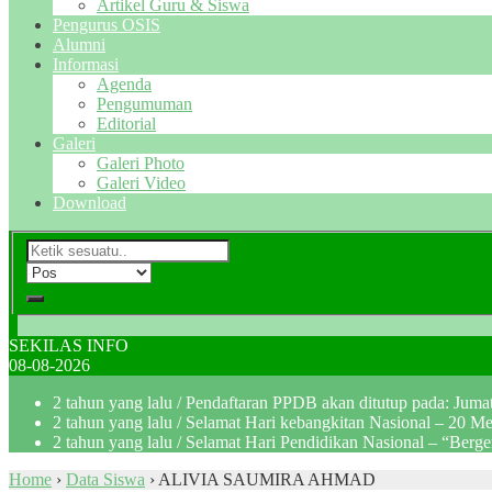
Artikel Guru & Siswa
Pengurus OSIS
Alumni
Informasi
Agenda
Pengumuman
Editorial
Galeri
Galeri Photo
Galeri Video
Download
SEKILAS INFO
08-08-2026
2 tahun yang lalu
/ Pendaftaran PPDB akan ditutup pada: Jum
2 tahun yang lalu
/ Selamat Hari kebangkitan Nasional – 20 M
2 tahun yang lalu
/ Selamat Hari Pendidikan Nasional – “Berg
Home
›
Data Siswa
›
ALIVIA SAUMIRA AHMAD