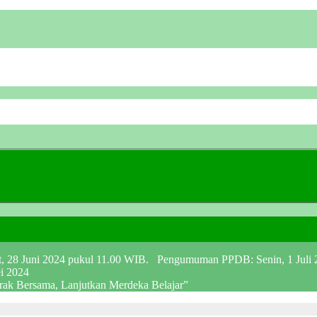
at, 28 Juni 2024 pukul 11.00 WIB. Pengumuman PPDB: Senin, 1 Juli
ei 2024
erak Bersama, Lanjutkan Merdeka Belajar”