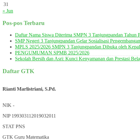
31
« Jun
Pos-pos Terbaru
Daftar Nama Siswa Diterima SMPN 3 Tanjungpandan Tahun P
SMP Negeri 3 Tanjungpandan Gelar Sosialisasi Pengembanga
MPLS 2025/2026 SMPN 3 Tanjungpandan Dibuka oleh Kepala
PENGUMUMAN SPMB 2025/2026
Sekolah Bersih dan Asri: Kunci Kenyamanan dan Prestasi Bela
Daftar GTK
Rianti Marlistriani, S.Pd.
NIK
-
NIP
199303112019032011
STAT
PNS
GTK
Guru Matematika