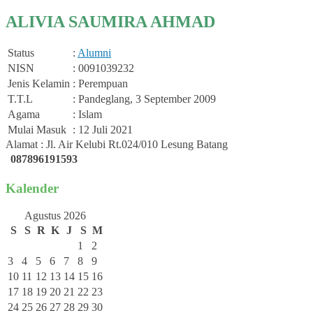
ALIVIA SAUMIRA AHMAD
Status
:
Alumni
NISN
: 0091039232
Jenis Kelamin
: Perempuan
T.T.L
: Pandeglang, 3 September 2009
Agama
: Islam
Mulai Masuk
: 12 Juli 2021
Alamat : Jl. Air Kelubi Rt.024/010 Lesung Batang
087896191593
Kalender
Agustus 2026
S
S
R
K
J
S
M
1
2
3
4
5
6
7
8
9
10
11
12
13
14
15
16
17
18
19
20
21
22
23
24
25
26
27
28
29
30