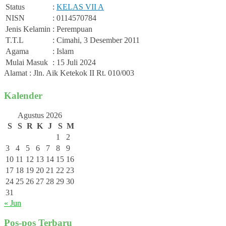
Status
:
KELAS VII A
NISN
: 0114570784
Jenis Kelamin
: Perempuan
T.T.L
: Cimahi, 3 Desember 2011
Agama
: Islam
Mulai Masuk
: 15 Juli 2024
Alamat : Jln. Aik Ketekok II Rt. 010/003
Kalender
Agustus 2026
S
S
R
K
J
S
M
1
2
3
4
5
6
7
8
9
10
11
12
13
14
15
16
17
18
19
20
21
22
23
24
25
26
27
28
29
30
31
« Jun
Pos-pos Terbaru