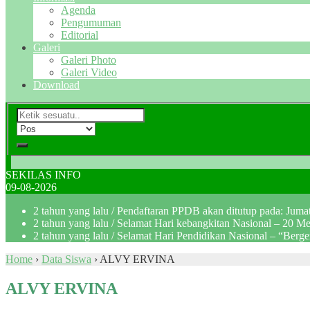
Agenda
Pengumuman
Editorial
Galeri
Galeri Photo
Galeri Video
Download
SEKILAS INFO
09-08-2026
2 tahun yang lalu
/ Pendaftaran PPDB akan ditutup pada: Jum
2 tahun yang lalu
/ Selamat Hari kebangkitan Nasional – 20 M
2 tahun yang lalu
/ Selamat Hari Pendidikan Nasional – “Berg
Home
›
Data Siswa
›
ALVY ERVINA
ALVY ERVINA