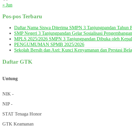
« Jun
Pos-pos Terbaru
Daftar Nama Siswa Diterima SMPN 3 Tanjungpandan Tahun P
SMP Negeri 3 Tanjungpandan Gelar Sosialisasi Pengembanga
MPLS 2025/2026 SMPN 3 Tanjungpandan Dibuka oleh Kepala
PENGUMUMAN SPMB 2025/2026
Sekolah Bersih dan Asri: Kunci Kenyamanan dan Prestasi Bela
Daftar GTK
Untung
NIK
-
NIP
-
STAT
Tenaga Honor
GTK
Keamanan