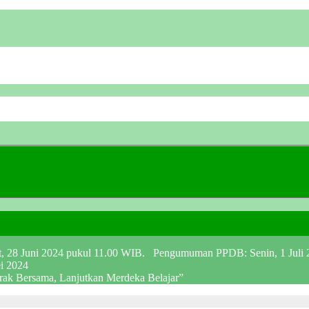
at, 28 Juni 2024 pukul 11.00 WIB. Pengumuman PPDB: Senin, 1 Juli
ei 2024
erak Bersama, Lanjutkan Merdeka Belajar”