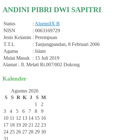
ANDINI PIBRI DWI SAPITRI
Status
:
Alumni
IX B
NISN
: 0063169729
Jenis Kelamin
: Perempuan
T.T.L
: Tanjungpandan, 8 Februari 2006
Agama
: Islam
Mulai Masuk
: 15 Juli 2019
Alamat : Jl. Melati Rt.007/002 Dukong
Kalender
Agustus 2026
S
S
R
K
J
S
M
1
2
3
4
5
6
7
8
9
10
11
12
13
14
15
16
17
18
19
20
21
22
23
24
25
26
27
28
29
30
31