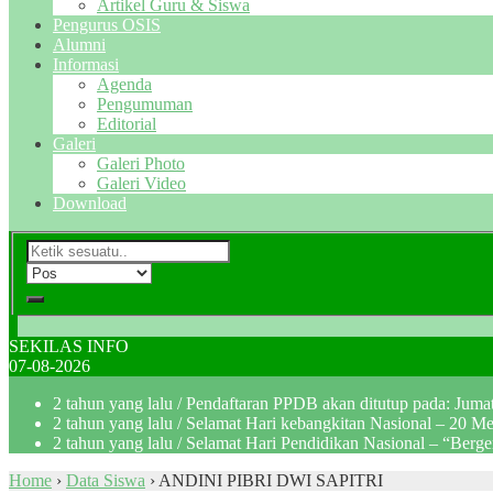
Artikel Guru & Siswa
Pengurus OSIS
Alumni
Informasi
Agenda
Pengumuman
Editorial
Galeri
Galeri Photo
Galeri Video
Download
SEKILAS INFO
07-08-2026
2 tahun yang lalu
/ Pendaftaran PPDB akan ditutup pada: Jum
2 tahun yang lalu
/ Selamat Hari kebangkitan Nasional – 20 M
2 tahun yang lalu
/ Selamat Hari Pendidikan Nasional – “Berg
Home
›
Data Siswa
›
ANDINI PIBRI DWI SAPITRI