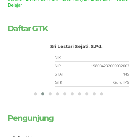
Belajar
Daftar GTK
Sri Lestari Sejati, S.Pd.
-
NIK
-
14
NIP
198004232009032003
NS
STAT
PNS
OK
GTK
Guru IPS
Pengunjung