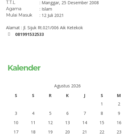
T.T.L
: Manggar, 25 Desember 2008
Agama
: Islam
Mulai Masuk
: 12 Juli 2021
Alamat : Jl. Sijuk Rt.021/006 Aik Ketekok
081991532533
Kalender
Agustus 2026
S
S
R
K
J
S
M
1
2
3
4
5
6
7
8
9
10
11
12
13
14
15
16
17
18
19
20
21
22
23