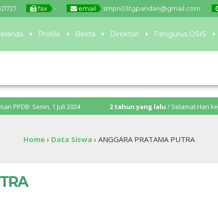
921727
fax
-
email
smpn03tgpandan@gmail.com
eranda
Profile
Berita
Direktori
Pengurus OSIS
enin, 1 Juli 2024
2 tahun yang lalu
/ Selamat Hari kebangkitan
Home
›
Data Siswa
›
ANGGARA PRATAMA PUTRA
UTRA