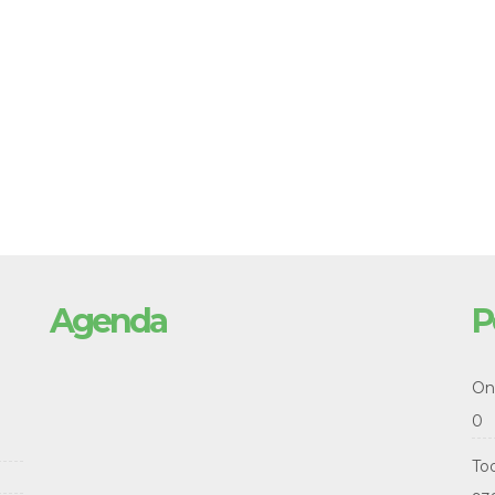
Agenda
P
Onl
0
To