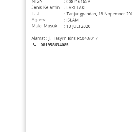
NISN
: 0082161659
Jenis Kelamin
: LAKI-LAKI
T.T.L
: Tanjungpandan, 18 Nopember 20
Agama
: ISLAM
Mulai Masuk
: 13 JULI 2020
Alamat : Jl. Hasyim Idris Rt.043/017
081958634085