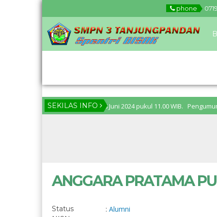
phone
071
B
Download
SEKILAS INFO
n ditutup pada: Jumat, 28 Juni 2024 pukul 11.00 WIB. Pengumuman PPDB: S
ANGGARA PRATAMA P
Status
:
Alumni