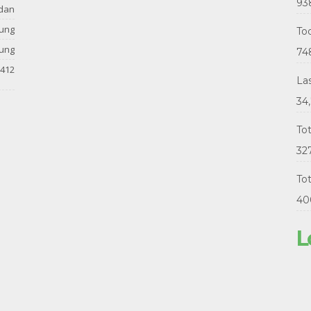
93
dan
tung
Tod
tung
74
412
La
34
To
32
Tot
40
L