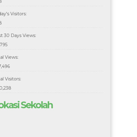
8
ay's Visitors:
8
st 30 Days Views:
,795
tal Views:
7,496
al Visitors:
0,238
okasi Sekolah