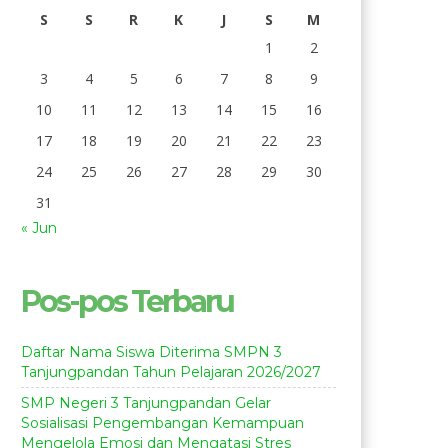
S
S
R
K
J
S
M
1
2
3
4
5
6
7
8
9
10
11
12
13
14
15
16
17
18
19
20
21
22
23
24
25
26
27
28
29
30
31
« Jun
Pos-pos Terbaru
Daftar Nama Siswa Diterima SMPN 3
Tanjungpandan Tahun Pelajaran 2026/2027
SMP Negeri 3 Tanjungpandan Gelar
Sosialisasi Pengembangan Kemampuan
Mengelola Emosi dan Mengatasi Stres