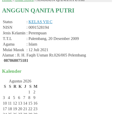
ANGGUN QANITA PUTRI
Status
:
KELAS VII C
NISN
: 0091528194
Jenis Kelamin
: Perempuan
T.T.L
: Palembang, 20 Desember 2009
Agama
: Islam
Mulai Masuk
: 12 Juli 2021
Alamat : Jl. H. Faqih Usman Rt.026/005 Pelembang
087868075181
Kalender
Agustus 2026
S
S
R
K
J
S
M
1
2
3
4
5
6
7
8
9
10
11
12
13
14
15
16
17
18
19
20
21
22
23